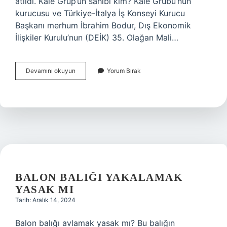
atıldı. Kale Grup’un sahibi kim? Kale Grubu’nun
kurucusu ve Türkiye-İtalya İş Konseyi Kurucu
Başkanı merhum İbrahim Bodur, Dış Ekonomik
İlişkiler Kurulu’nun (DEİK) 35. Olağan Mali…
Kale
Devamını okuyun
Yorum Bırak
Hangi
Firma
BALON BALIĞI YAKALAMAK
YASAK MI
Tarih: Aralık 14, 2024
Balon balığı avlamak yasak mı? Bu balığın