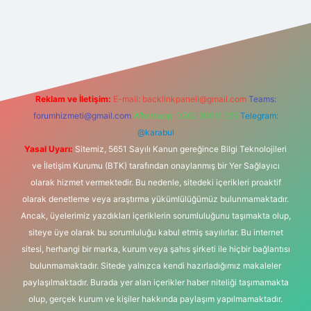
t giriş
Reklam ve İletişim:
E-mail:
backlinkpaneli@gmail.com
Teams:
forumhizmeti@gmail.com
Whatsapp: 0262 606 0 726
Telegram:
@karabul
Yasal Uyarı:
Sitemiz, 5651 Sayılı Kanun gereğince Bilgi Teknolojileri
ve İletişim Kurumu (BTK) tarafından onaylanmış bir Yer Sağlayıcı
olarak hizmet vermektedir. Bu nedenle, sitedeki içerikleri proaktif
olarak denetleme veya araştırma yükümlülüğümüz bulunmamaktadır.
Ancak, üyelerimiz yazdıkları içeriklerin sorumluluğunu taşımakta olup,
siteye üye olarak bu sorumluluğu kabul etmiş sayılırlar. Bu internet
sitesi, herhangi bir marka, kurum veya şahıs şirketi ile hiçbir bağlantısı
bulunmamaktadır. Sitede yalnızca kendi hazırladığımız makaleler
paylaşılmaktadır. Burada yer alan içerikler haber niteliği taşımamakta
olup, gerçek kurum ve kişiler hakkında paylaşım yapılmamaktadır.