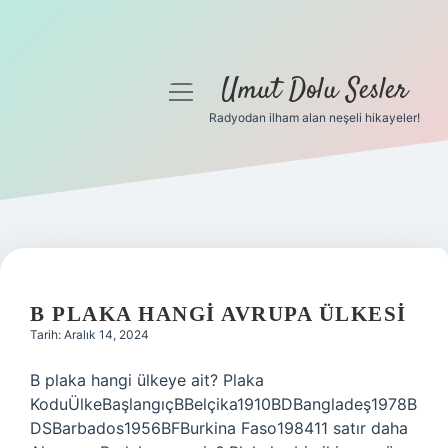
Umut Dolu Sesler
menüyü
aç
Radyodan ilham alan neşeli hikayeler!
Anasayfa
Gizlilik Politikası
Yasal Uyarı
UMUT
Hakkımızda
DOLU
B PLAKA HANGI AVRUPA ÜLKESI
Tarih: Aralık 14, 2024
SESLER
B plaka hangi ülkeye ait? Plaka
YAZILAR
KoduÜlkeBaşlangıçBBelçika1910BDBangladeş1978B
DSBarbados1956BFBurkina Faso198411 satır daha