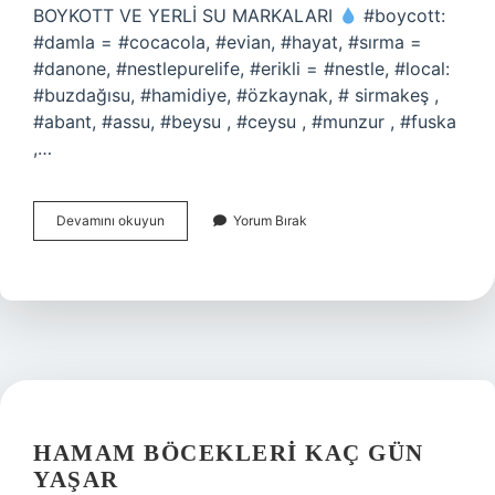
BOYKOTT VE YERLİ SU MARKALARI
#boycott:
#damla = #cocacola, #evian, #hayat, #sırma =
#danone, #nestlepurelife, #erikli = #nestle, #local:
#buzdağısu, #hamidiye, #özkaynak, # sirmakeş ,
#abant, #assu, #beysu , #ceysu , #munzur , #fuska
,…
Hayat
Devamını okuyun
Yorum Bırak
Su
Israilin
Midir
HAMAM BÖCEKLERI KAÇ GÜN
YAŞAR