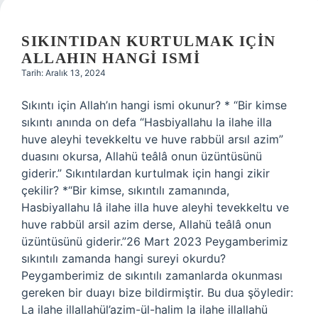
SIKINTIDAN KURTULMAK IÇIN
ALLAHIN HANGI ISMI
Tarih: Aralık 13, 2024
Sıkıntı için Allah’ın hangi ismi okunur? * “Bir kimse
sıkıntı anında on defa “Hasbiyallahu la ilahe illa
huve aleyhi tevekkeltu ve huve rabbül arsıl azim”
duasını okursa, Allahü teâlâ onun üzüntüsünü
giderir.” Sıkıntılardan kurtulmak için hangi zikir
çekilir? *“Bir kimse, sıkıntılı zamanında,
Hasbiyallahu lâ ilahe illa huve aleyhi tevekkeltu ve
huve rabbül arsil azim derse, Allahü teâlâ onun
üzüntüsünü giderir.”26 Mart 2023 Peygamberimiz
sıkıntılı zamanda hangi sureyi okurdu?
Peygamberimiz de sıkıntılı zamanlarda okunması
gereken bir duayı bize bildirmiştir. Bu dua şöyledir:
La ilahe illallahül’azim-ül-halim la ilahe illallahü