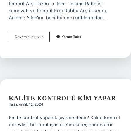
Rabbül-Arş-il’azim la ilahe illallahü Rabbüs-
semavati ve Rabbul-Erdı Rabbul’Arş-il-kerim.
Anlamı: Allah’ım, beni bütün sıkıntılarımdan…
Sıkıntıdan
Devamını okuyun
Yorum Bırak
Kurtulmak
Için
Allahın
Hangi
Ismi
KALITE KONTROLÜ KIM YAPAR
Tarih: Aralık 12, 2024
Kalite kontrol yapan kişiye ne denir? Kalite kontrol
görevlisi, bir kuruluşun üretim süreçlerinde ürün