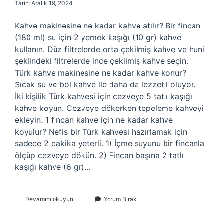
Tarih: Aralık 19, 2024
Kahve makinesine ne kadar kahve atılır? Bir fincan
(180 ml) su için 2 yemek kaşığı (10 gr) kahve
kullanın. Düz filtrelerde orta çekilmiş kahve ve huni
şeklindeki filtrelerde ince çekilmiş kahve seçin.
Türk kahve makinesine ne kadar kahve konur?
Sıcak su ve bol kahve ile daha da lezzetli oluyor.
İki kişilik Türk kahvesi için cezveye 5 tatlı kaşığı
kahve koyun. Cezveye dökerken tepeleme kahveyi
ekleyin. 1 fincan kahve için ne kadar kahve
koyulur? Nefis bir Türk kahvesi hazırlamak için
sadece 2 dakika yeterli. 1) İçme suyunu bir fincanla
ölçüp cezveye dökün. 2) Fincan başına 2 tatlı
kaşığı kahve (6 gr)…
Kahve
Devamını okuyun
Yorum Bırak
Makinesine
Ne