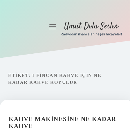
Umut Dolu Sesler
menüyü
aç
Radyodan ilham alan neşeli hikayeler!
Anasayfa
Gizlilik Politikası
Yasal Uyarı
ETIKET:
1 FINCAN KAHVE IÇIN NE
KADAR KAHVE KOYULUR
Hakkımızda
KAHVE MAKINESINE NE KADAR
KAHVE