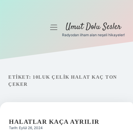
Umut Dolu Sesler
menüyü
aç
Radyodan ilham alan neşeli hikayeler!
Anasayfa
Gizlilik Politikası
Yasal Uyarı
ETIKET:
10LUK ÇELIK HALAT KAÇ TON
ÇEKER
Hakkımızda
HALATLAR KAÇA AYRILIR
Tarih: Eylül 26, 2024