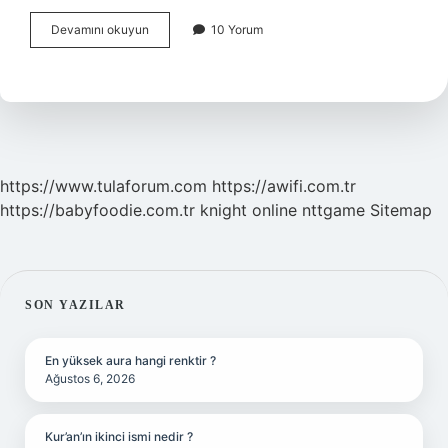
Halatlar
Devamını okuyun
10 Yorum
Kaça
Ayrılır
https://www.tulaforum.com
https://awifi.com.tr
https://babyfoodie.com.tr
knight online
nttgame
Sitemap
SIDEBAR
SON YAZILAR
En yüksek aura hangi renktir ?
Ağustos 6, 2026
Kur’an’ın ikinci ismi nedir ?