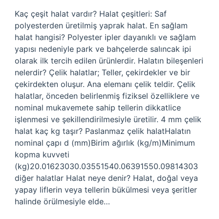
Kaç çeşit halat vardır? Halat çeşitleri: Saf
polyesterden üretilmiş yaprak halat. En sağlam
halat hangisi? Polyester ipler dayanıklı ve sağlam
yapısı nedeniyle park ve bahçelerde salıncak ipi
olarak ilk tercih edilen ürünlerdir. Halatın bileşenleri
nelerdir? Çelik halatlar; Teller, çekirdekler ve bir
çekirdekten oluşur. Ana elemanı çelik teldir. Çelik
halatlar, önceden belirlenmiş fiziksel özelliklere ve
nominal mukavemete sahip tellerin dikkatlice
işlenmesi ve şekillendirilmesiyle üretilir. 4 mm çelik
halat kaç kg taşır? Paslanmaz çelik halatHalatın
nominal çapı d (mm)Birim ağırlık (kg/m)Minimum
kopma kuvveti
(kg)20.01623030.03551540.06391550.09814303
diğer halatlar Halat neye denir? Halat, doğal veya
yapay liflerin veya tellerin bükülmesi veya şeritler
halinde örülmesiyle elde…