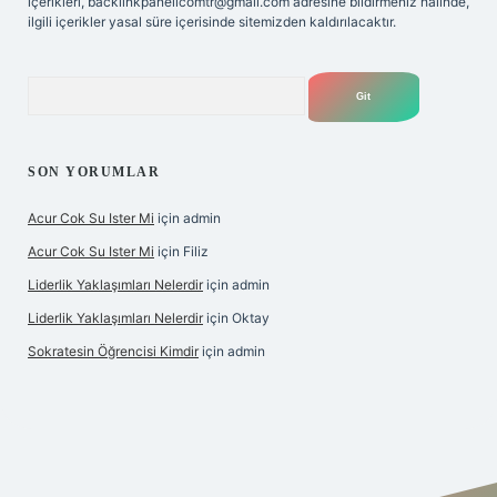
içerikleri,
backlinkpanelicomtr@gmail.com
adresine bildirmeniz halinde,
ilgili içerikler yasal süre içerisinde sitemizden kaldırılacaktır.
Arama
SON YORUMLAR
Acur Cok Su Ister Mi
için
admin
Acur Cok Su Ister Mi
için
Filiz
Liderlik Yaklaşımları Nelerdir
için
admin
Liderlik Yaklaşımları Nelerdir
için
Oktay
Sokratesin Öğrencisi Kimdir
için
admin
ş