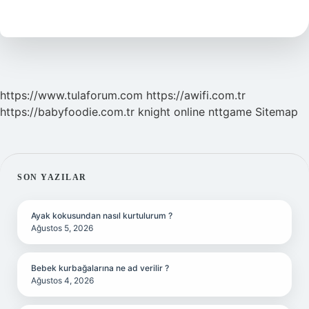
Bir
Yapılan
Kpss
Nedir
https://www.tulaforum.com
https://awifi.com.tr
https://babyfoodie.com.tr
knight online
nttgame
Sitemap
SIDEBAR
SON YAZILAR
Ayak kokusundan nasıl kurtulurum ?
Ağustos 5, 2026
Bebek kurbağalarına ne ad verilir ?
Ağustos 4, 2026