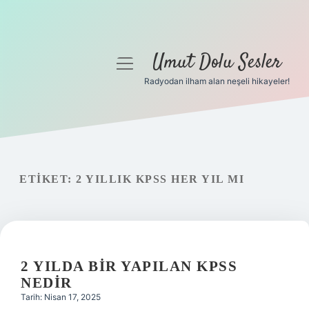
Umut Dolu Sesler
menüyü
aç
Radyodan ilham alan neşeli hikayeler!
Anasayfa
Gizlilik Politikası
Yasal Uyarı
ETIKET:
2 YILLIK KPSS HER YIL MI
Hakkımızda
2 YILDA BIR YAPILAN KPSS
NEDIR
Tarih: Nisan 17, 2025