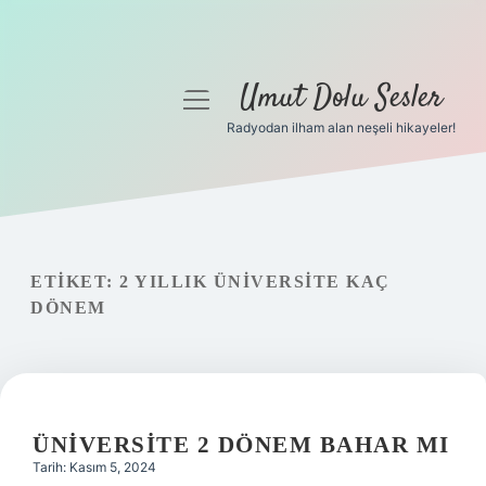
Umut Dolu Sesler
menüyü
aç
Radyodan ilham alan neşeli hikayeler!
Anasayfa
Gizlilik Politikası
Yasal Uyarı
ETIKET:
2 YILLIK ÜNIVERSITE KAÇ
DÖNEM
Hakkımızda
ÜNIVERSITE 2 DÖNEM BAHAR MI
Tarih: Kasım 5, 2024