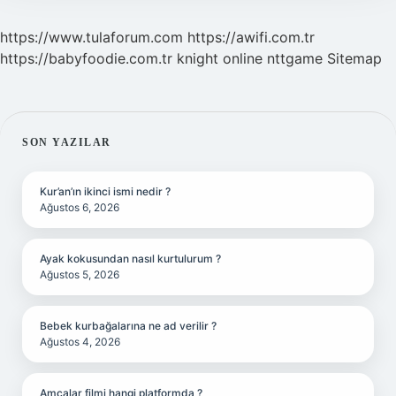
https://www.tulaforum.com
https://awifi.com.tr
https://babyfoodie.com.tr
knight online
nttgame
Sitemap
SIDEBAR
SON YAZILAR
Kur’an’ın ikinci ismi nedir ?
Ağustos 6, 2026
Ayak kokusundan nasıl kurtulurum ?
Ağustos 5, 2026
Bebek kurbağalarına ne ad verilir ?
Ağustos 4, 2026
Amcalar filmi hangi platformda ?