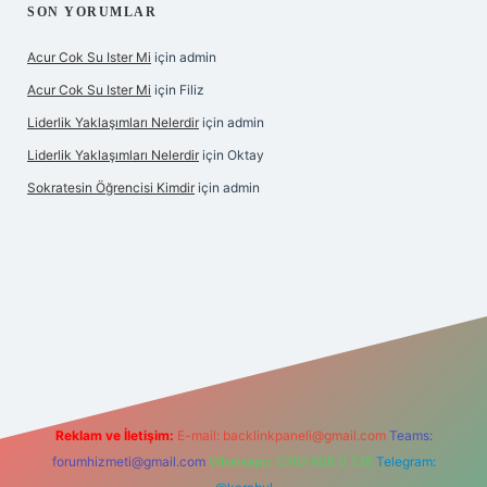
SON YORUMLAR
Acur Cok Su Ister Mi
için
admin
Acur Cok Su Ister Mi
için
Filiz
Liderlik Yaklaşımları Nelerdir
için
admin
Liderlik Yaklaşımları Nelerdir
için
Oktay
Sokratesin Öğrencisi Kimdir
için
admin
riş
Reklam ve İletişim:
E-mail:
backlinkpaneli@gmail.com
Teams:
forumhizmeti@gmail.com
Whatsapp: 0262 606 0 726
Telegram: