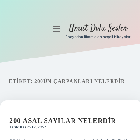
Umut Dolu Sesler
menüyü
aç
Radyodan ilham alan neşeli hikayeler!
Anasayfa
Gizlilik Politikası
Yasal Uyarı
ETIKET:
200ÜN ÇARPANLARI NELERDIR
Hakkımızda
200 ASAL SAYILAR NELERDIR
Tarih: Kasım 12, 2024