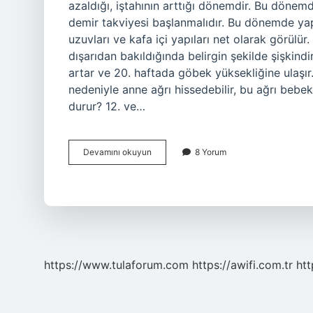
azaldığı, iştahının arttığı dönemdir. Bu döne
demir takviyesi başlanmalıdır. Bu dönemde ya
uzuvları ve kafa içi yapıları net olarak görülür
dışarıdan bakıldığında belirgin şekilde şişkind
artar ve 20. haftada göbek yüksekliğine ulaşı
nedeniyle anne ağrı hissedebilir, bu ağrı bebek
durur? 12. ve…
4
Devamını okuyun
8 Yorum
Aylık
Hamilelikte
Neler
Olur
https://www.tulaforum.com
https://awifi.com.tr
htt