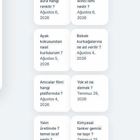
aura hangi
ikinci ismi
renktir ?
nedir ?
Ağustos 6,
Ağustos 6,
2026
2026
Ayak
Bebek
kokusundan
kurbağalarına
nasıl
ne ad verilir ?
kurtulurum ?
Ağustos 4,
Ağustos 5,
2026
2026
Amcalar filmi
Yok et ne
hangi
demek ?
platformda ?
Temmuz 29,
Ağustos 4,
2026
2026
Yalın
Kimyasal
üretimde 7
tanker gemisi
temel israf
ne taşır ?
nedir ?
Temmuz 25,