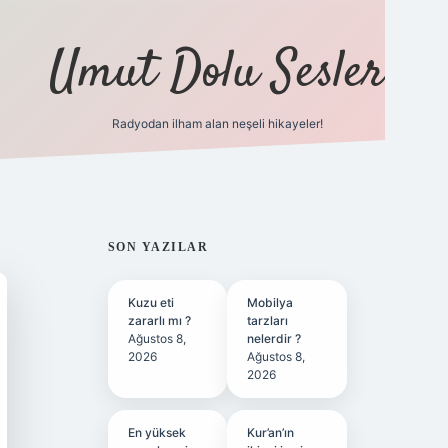
Umut Dolu Sesler
Radyodan ilham alan neşeli hikayeler!
ilbet giriş
SIDEBAR
SON YAZILAR
Kuzu eti
Mobilya
zararlı mı ?
tarzları
Ağustos 8,
nelerdir ?
2026
Ağustos 8,
2026
En yüksek
Kur’an’ın