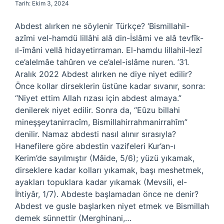
Tarih: Ekim 3, 2024
Abdest alırken ne söylenir Türkçe? ‘Bismillahil-
azîmi vel-hamdü lillâhi alâ din-İslâmi ve alâ tevfîk-
ıl-îmâni vellâ hidayetirraman. El-hamdu lillahil-lezî
ce’alelmâe tahûren ve ce’alel-islâme nuren. ’31.
Aralık 2022 Abdest alırken ne diye niyet edilir?
Önce kollar dirseklerin üstüne kadar sıvanır, sonra:
“Niyet ettim Allah rızası için abdest almaya.”
denilerek niyet edilir. Sonra da, “Eûzu billahi
mineşşeytanirracîm, Bismillahirrahmanirrahîm”
denilir. Namaz abdesti nasıl alınır sırasıyla?
Hanefilere göre abdestin vazifeleri Kur’an-ı
Kerim’de sayılmıştır (Mâide, 5/6); yüzü yıkamak,
dirseklere kadar kolları yıkamak, başı meshetmek,
ayakları topuklara kadar yıkamak (Mevsili, el-
İhtiyâr, 1/7). Abdeste başlamadan önce ne denir?
Abdest ve gusle başlarken niyet etmek ve Bismillah
demek sünnettir (Merghinani,…