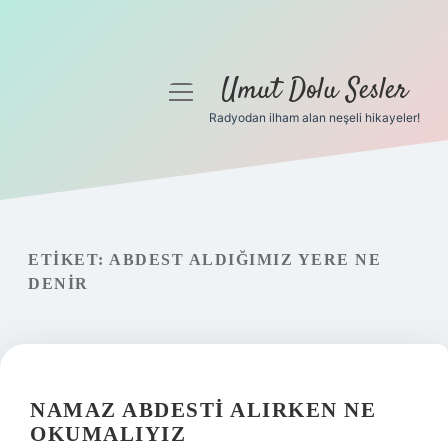
Umut Dolu Sesler
menüyü
aç
Radyodan ilham alan neşeli hikayeler!
Anasayfa
Gizlilik Politikası
Yasal Uyarı
ETIKET:
ABDEST ALDIĞIMIZ YERE NE
DENIR
Hakkımızda
NAMAZ ABDESTI ALIRKEN NE
OKUMALIYIZ