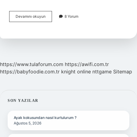
Namaz
Devamını okuyun
8 Yorum
Abdesti
Alırken
Ne
Okumalıyız
https://www.tulaforum.com
https://awifi.com.tr
https://babyfoodie.com.tr
knight online
nttgame
Sitemap
SIDEBAR
SON YAZILAR
Ayak kokusundan nasıl kurtulurum ?
Ağustos 5, 2026