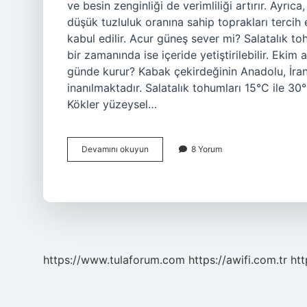
ve besin zenginliği de verimliliği artırır. Ayrıc
düşük tuzluluk oranına sahip toprakları tercih e
kabul edilir. Acur güneş sever mi? Salatalık to
bir zamanında ise içeride yetiştirilebilir. Ekim
günde kurur? Kabak çekirdeğinin Anadolu, İran
inanılmaktadır. Salatalık tohumları 15°C ile 30
Kökler yüzeysel…
Acur
Devamını okuyun
8 Yorum
Cok
Su
Ister
Mi
https://www.tulaforum.com
https://awifi.com.tr
htt