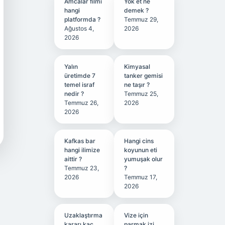
Amcalar filmi
Yok et ne
hangi
demek ?
platformda ?
Temmuz 29,
Ağustos 4,
2026
2026
Yalın
Kimyasal
üretimde 7
tanker gemisi
temel israf
ne taşır ?
nedir ?
Temmuz 25,
Temmuz 26,
2026
2026
Kafkas bar
Hangi cins
hangi ilimize
koyunun eti
aittir ?
yumuşak olur
Temmuz 23,
?
2026
Temmuz 17,
2026
Uzaklaştırma
Vize için
kararı kaç
parmak izi