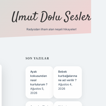
Umut Dolu Sesler
Radyodan ilham alan neşeli hikayeler!
ilbet giriş
SIDEBAR
SON YAZILAR
Ayak
Bebek
kokusundan
kurbağalarına
nasıl
ne ad verilir ?
kurtulurum ?
Ağustos 4,
Ağustos 5,
2026
2026