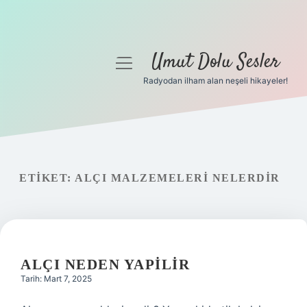
Umut Dolu Sesler
menüyü
aç
Radyodan ilham alan neşeli hikayeler!
Anasayfa
Gizlilik Politikası
Yasal Uyarı
ETIKET:
ALÇI MALZEMELERI NELERDIR
Hakkımızda
ALÇI NEDEN YAPILIR
Tarih: Mart 7, 2025