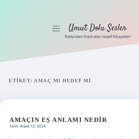
Umut Dolu Sesler
menüyü
aç
Radyodan ilham alan neşeli hikayeler!
Anasayfa
Gizlilik Politikası
Yasal Uyarı
ETIKET:
AMAÇ MI HEDEF MI
Hakkımızda
AMAÇIN EŞ ANLAMI NEDIR
Tarih: Aralık 12, 2024