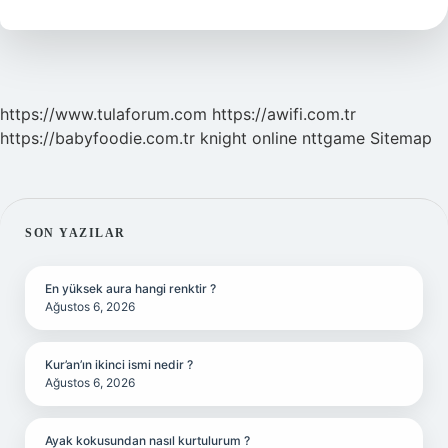
Nedir
https://www.tulaforum.com
https://awifi.com.tr
https://babyfoodie.com.tr
knight online
nttgame
Sitemap
SIDEBAR
SON YAZILAR
En yüksek aura hangi renktir ?
Ağustos 6, 2026
Kur’an’ın ikinci ismi nedir ?
Ağustos 6, 2026
Ayak kokusundan nasıl kurtulurum ?