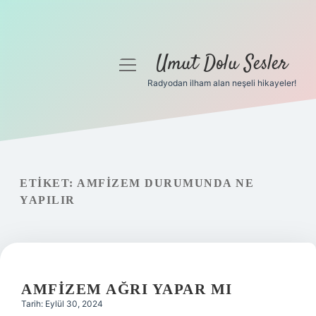
Umut Dolu Sesler
menüyü
aç
Radyodan ilham alan neşeli hikayeler!
Anasayfa
Gizlilik Politikası
Yasal Uyarı
ETIKET:
AMFIZEM DURUMUNDA NE
YAPILIR
Hakkımızda
AMFIZEM AĞRI YAPAR MI
Tarih: Eylül 30, 2024