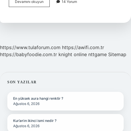
Amfizem
Devamını okuyun
14 Yorum
Ağrı
Yapar
Mı
https://www.tulaforum.com
https://awifi.com.tr
https://babyfoodie.com.tr
knight online
nttgame
Sitemap
SIDEBAR
SON YAZILAR
En yüksek aura hangi renktir ?
Ağustos 6, 2026
Kur’an’ın ikinci ismi nedir ?
Ağustos 6, 2026