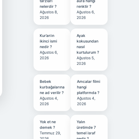
tarzları
aura hangi
nelerdir ?
renktir ?
Ağustos 8,
Ağustos 6,
2026
2026
Kur’an’ın
Ayak
ikinci ismi
kokusundan
nedir ?
nasıl
Ağustos 6,
kurtulurum ?
2026
Ağustos 5,
2026
Bebek
Amcalar filmi
kurbağalarına
hangi
ne ad verilir ?
platformda ?
Ağustos 4,
Ağustos 4,
2026
2026
Yok et ne
Yalın
demek ?
üretimde 7
Temmuz 29,
temel israf
2026
nedir ?