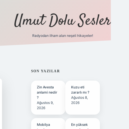
Umut Dolu Sesler
Radyodan ilham alan neşeli hikayeler!
ilbet giriş
SIDEBAR
SON YAZILAR
Zin Avesta
Kuzu eti
anlami nedir
zararlı mı ?
?
Ağustos 8,
Ağustos 9,
2026
2026
Mobilya
En yüksek