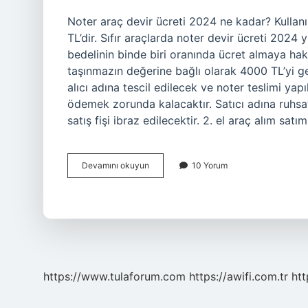
Noter araç devir ücreti 2024 ne kadar? Kullanıl
TL’dir. Sıfır araçlarda noter devir ücreti 2024 yı
bedelinin binde biri oranında ücret almaya hak 
taşınmazın değerine bağlı olarak 4000 TL’yi 
alıcı adına tescil edilecek ve noter teslimi yapı
ödemek zorunda kalacaktır. Satıcı adına ruhsat 
satış fişi ibraz edilecektir. 2. el araç alım satı
Araba
Devamını okuyun
10 Yorum
Devir
Işlemleri
Ne
Kadar
Tutar
https://www.tulaforum.com
https://awifi.com.tr
htt