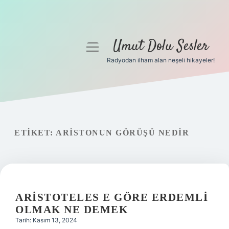
Umut Dolu Sesler
menüyü
aç
Radyodan ilham alan neşeli hikayeler!
Anasayfa
Gizlilik Politikası
Yasal Uyarı
ETIKET:
ARISTONUN GÖRÜŞÜ NEDIR
Hakkımızda
ARISTOTELES E GÖRE ERDEMLI
OLMAK NE DEMEK
Tarih: Kasım 13, 2024