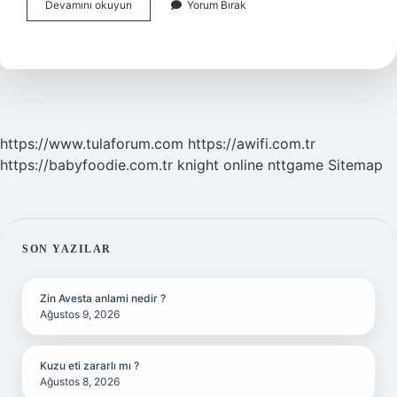
Aristoteles
Devamını okuyun
Yorum Bırak
E
Göre
Erdemli
Olmak
Ne
Demek
https://www.tulaforum.com
https://awifi.com.tr
https://babyfoodie.com.tr
knight online
nttgame
Sitemap
SIDEBAR
SON YAZILAR
Zin Avesta anlami nedir ?
Ağustos 9, 2026
Kuzu eti zararlı mı ?
Ağustos 8, 2026