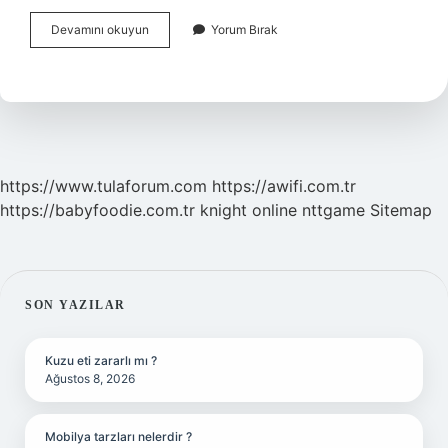
Arıza
Devamını okuyun
Yorum Bırak
Analizi
Dersi
Nedir
https://www.tulaforum.com
https://awifi.com.tr
https://babyfoodie.com.tr
knight online
nttgame
Sitemap
SIDEBAR
SON YAZILAR
Kuzu eti zararlı mı ?
Ağustos 8, 2026
Mobilya tarzları nelerdir ?