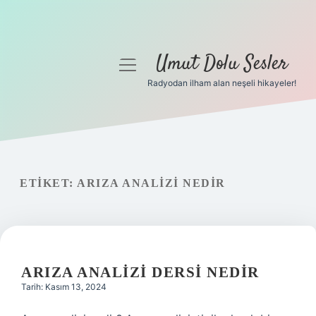
Umut Dolu Sesler
menüyü
aç
Radyodan ilham alan neşeli hikayeler!
Anasayfa
Gizlilik Politikası
Yasal Uyarı
ETIKET:
ARIZA ANALIZI NEDIR
Hakkımızda
ARIZA ANALIZI DERSI NEDIR
Tarih: Kasım 13, 2024