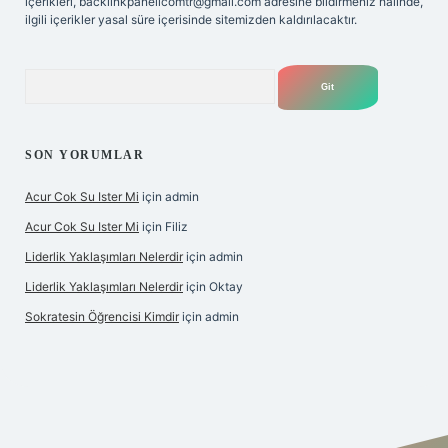
içerikleri,
backlinkpanelicomtr@gmail.com
adresine bildirmeniz halinde,
ilgili içerikler yasal süre içerisinde sitemizden kaldırılacaktır.
Arama
SON YORUMLAR
Acur Cok Su Ister Mi
için
admin
Acur Cok Su Ister Mi
için
Filiz
Liderlik Yaklaşımları Nelerdir
için
admin
Liderlik Yaklaşımları Nelerdir
için
Oktay
Sokratesin Öğrencisi Kimdir
için
admin
iş