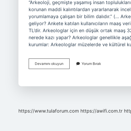
“Arkeoloji, geçmişte yaşamış insan topluluklar
korunan maddi kalıntılardan yararlanarak incel
yorumlamaya çalışan bir bilim dalıdır.” (… Ark
geliyor? Ankete katılan kullanıcıların maaş ve
TL’dir. Arkeologlar için en düşük ortak maaş 
nerede kazı yapar? Arkeologlar genellikle aşağı
kurumlar: Arkeologlar müzelerde ve kültürel 
Arkeolog
Devamını okuyun
Yorum Bırak
Ne
Arar
https://www.tulaforum.com
https://awifi.com.tr
htt