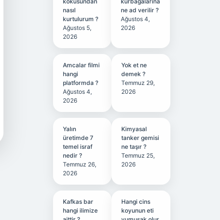
kokusundan
kurbağalarına
nasıl
ne ad verilir ?
kurtulurum ?
Ağustos 4,
Ağustos 5,
2026
2026
Amcalar filmi
Yok et ne
hangi
demek ?
platformda ?
Temmuz 29,
Ağustos 4,
2026
2026
Yalın
Kimyasal
üretimde 7
tanker gemisi
temel israf
ne taşır ?
nedir ?
Temmuz 25,
Temmuz 26,
2026
2026
Kafkas bar
Hangi cins
hangi ilimize
koyunun eti
aittir ?
yumuşak olur