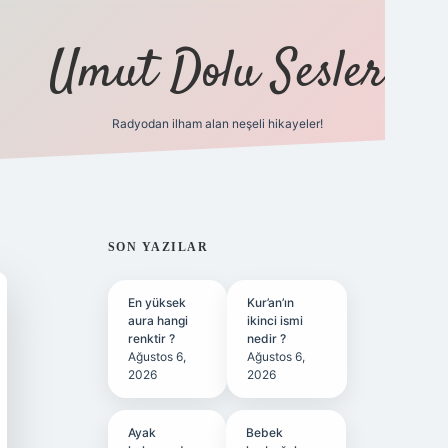
Umut Dolu Sesler
Radyodan ilham alan neşeli hikayeler!
ilbet giriş
SIDEBAR
SON YAZILAR
En yüksek
Kur’an’ın
aura hangi
ikinci ismi
renktir ?
nedir ?
Ağustos 6,
Ağustos 6,
2026
2026
Ayak
Bebek