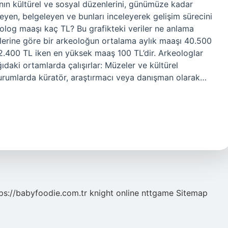
ının kültürel ve sosyal düzenlerini, günümüze kadar
eyen, belgeleyen ve bunları inceleyerek gelişim sürecini
eolog maaşı kaç TL? Bu grafikteki veriler ne anlama
rilerine göre bir arkeoloğun ortalama aylık maaşı 40.500
32.400 TL iken en yüksek maaş 100 TL’dir. Arkeologlar
daki ortamlarda çalışırlar: Müzeler ve kültürel
kurumlarda küratör, araştırmacı veya danışman olarak…
ps://babyfoodie.com.tr
knight online
nttgame
Sitemap