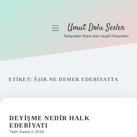
Umut Dolu Sesler
menüyü
aç
Radyodan ilham alan neşeli hikayeler!
Anasayfa
Gizlilik Politikası
Yasal Uyarı
ETIKET:
ÂŞIK NE DEMEK EDEBIYATTA
Hakkımızda
DEYIŞME NEDIR HALK
EDEBIYATI
Tarih: Kasım 2, 2024