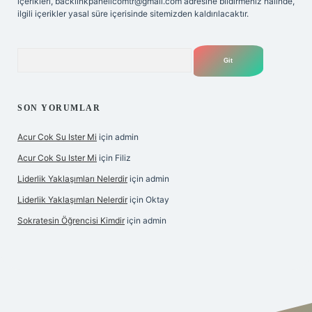
içerikleri,
backlinkpanelicomtr@gmail.com
adresine bildirmeniz halinde,
ilgili içerikler yasal süre içerisinde sitemizden kaldırılacaktır.
Arama
SON YORUMLAR
Acur Cok Su Ister Mi
için
admin
Acur Cok Su Ister Mi
için
Filiz
Liderlik Yaklaşımları Nelerdir
için
admin
Liderlik Yaklaşımları Nelerdir
için
Oktay
Sokratesin Öğrencisi Kimdir
için
admin
ş