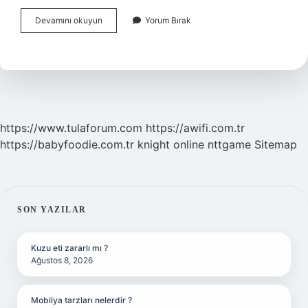
Deyişme
Devamını okuyun
Yorum Bırak
Nedir
Halk
Edebiyatı
https://www.tulaforum.com
https://awifi.com.tr
https://babyfoodie.com.tr
knight online
nttgame
Sitemap
SIDEBAR
SON YAZILAR
Kuzu eti zararlı mı ?
Ağustos 8, 2026
Mobilya tarzları nelerdir ?