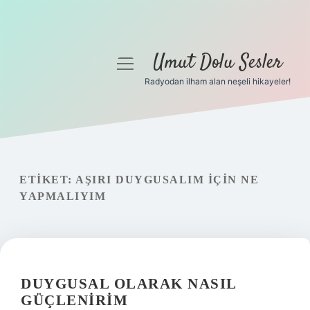
Umut Dolu Sesler
menüyü
aç
Radyodan ilham alan neşeli hikayeler!
Anasayfa
Gizlilik Politikası
Yasal Uyarı
ETIKET:
AŞIRI DUYGUSALIM IÇIN NE
YAPMALIYIM
Hakkımızda
DUYGUSAL OLARAK NASIL
GÜÇLENIRIM