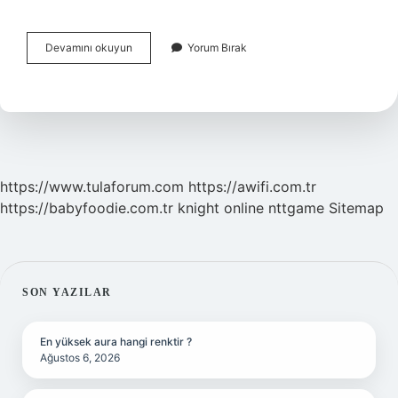
Duygusal
Devamını okuyun
Yorum Bırak
Olarak
Nasıl
Güçlenirim
https://www.tulaforum.com
https://awifi.com.tr
https://babyfoodie.com.tr
knight online
nttgame
Sitemap
SIDEBAR
SON YAZILAR
En yüksek aura hangi renktir ?
Ağustos 6, 2026