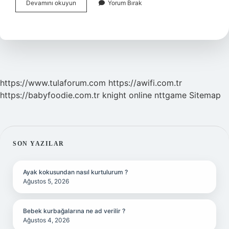
Atom
Devamını okuyun
Yorum Bırak
Nazariyesi
Kimin
https://www.tulaforum.com
https://awifi.com.tr
https://babyfoodie.com.tr
knight online
nttgame
Sitemap
SIDEBAR
SON YAZILAR
Ayak kokusundan nasıl kurtulurum ?
Ağustos 5, 2026
Bebek kurbağalarına ne ad verilir ?
Ağustos 4, 2026