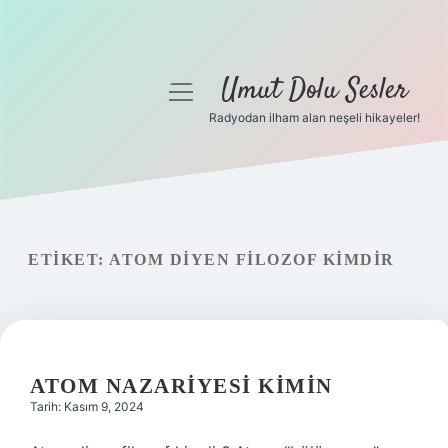
Umut Dolu Sesler
menüyü
aç
Radyodan ilham alan neşeli hikayeler!
Anasayfa
Gizlilik Politikası
Yasal Uyarı
ETIKET:
ATOM DIYEN FILOZOF KIMDIR
Hakkımızda
ATOM NAZARIYESI KIMIN
Tarih: Kasım 9, 2024