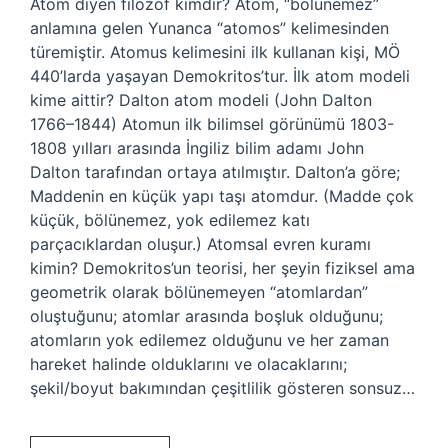
Atom diyen filozof kimdir? Atom, “bölünemez”
anlamına gelen Yunanca “atomos” kelimesinden
türemiştir. Atomus kelimesini ilk kullanan kişi, MÖ
440’larda yaşayan Demokritos’tur. İlk atom modeli
kime aittir? Dalton atom modeli (John Dalton
1766–1844) Atomun ilk bilimsel görünümü 1803-
1808 yılları arasında İngiliz bilim adamı John
Dalton tarafından ortaya atılmıştır. Dalton’a göre;
Maddenin en küçük yapı taşı atomdur. (Madde çok
küçük, bölünemez, yok edilemez katı
parçacıklardan oluşur.) Atomsal evren kuramı
kimin? Demokritos’un teorisi, her şeyin fiziksel ama
geometrik olarak bölünemeyen “atomlardan”
oluştuğunu; atomlar arasında boşluk olduğunu;
atomların yok edilemez olduğunu ve her zaman
hareket halinde olduklarını ve olacaklarını;
şekil/boyut bakımından çeşitlilik gösteren sonsuz…