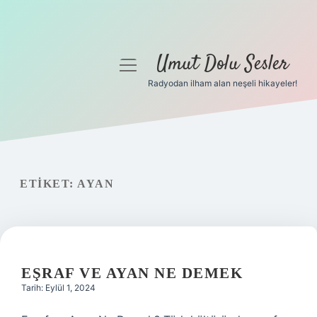
Umut Dolu Sesler
menüyü
aç
Radyodan ilham alan neşeli hikayeler!
Anasayfa
Gizlilik Politikası
Yasal Uyarı
ETIKET:
AYAN
Hakkımızda
EŞRAF VE AYAN NE DEMEK
Tarih: Eylül 1, 2024