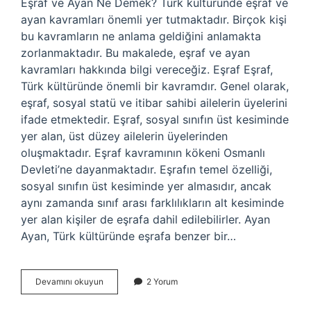
Eşraf ve Ayan Ne Demek? Türk kültüründe eşraf ve
ayan kavramları önemli yer tutmaktadır. Birçok kişi
bu kavramların ne anlama geldiğini anlamakta
zorlanmaktadır. Bu makalede, eşraf ve ayan
kavramları hakkında bilgi vereceğiz. Eşraf Eşraf,
Türk kültüründe önemli bir kavramdır. Genel olarak,
eşraf, sosyal statü ve itibar sahibi ailelerin üyelerini
ifade etmektedir. Eşraf, sosyal sınıfın üst kesiminde
yer alan, üst düzey ailelerin üyelerinden
oluşmaktadır. Eşraf kavramının kökeni Osmanlı
Devleti’ne dayanmaktadır. Eşrafın temel özelliği,
sosyal sınıfın üst kesiminde yer almasıdır, ancak
aynı zamanda sınıf arası farklılıkların alt kesiminde
yer alan kişiler de eşrafa dahil edilebilirler. Ayan
Ayan, Türk kültüründe eşrafa benzer bir…
Eşraf
Devamını okuyun
2 Yorum
ve
ayan