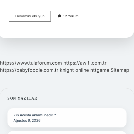
Bakara
Devamını okuyun
12 Yorum
Suresi
165
Ayette
Ne
Anlatılmak
Isteniyor
https://www.tulaforum.com
https://awifi.com.tr
https://babyfoodie.com.tr
knight online
nttgame
Sitemap
SIDEBAR
SON YAZILAR
Zin Avesta anlami nedir ?
Ağustos 9, 2026