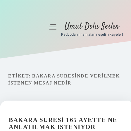
Umut Dolu Sesler
menüyü
aç
Radyodan ilham alan neşeli hikayeler!
Anasayfa
Gizlilik Politikası
Yasal Uyarı
ETIKET:
BAKARA SURESINDE VERILMEK
ISTENEN MESAJ NEDIR
Hakkımızda
BAKARA SURESI 165 AYETTE NE
ANLATILMAK ISTENIYOR