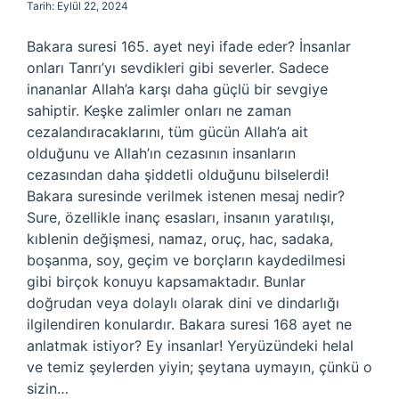
Tarih: Eylül 22, 2024
Bakara suresi 165. ayet neyi ifade eder? İnsanlar
onları Tanrı’yı ​​sevdikleri gibi severler. Sadece
inananlar Allah’a karşı daha güçlü bir sevgiye
sahiptir. Keşke zalimler onları ne zaman
cezalandıracaklarını, tüm gücün Allah’a ait
olduğunu ve Allah’ın cezasının insanların
cezasından daha şiddetli olduğunu bilselerdi!
Bakara suresinde verilmek istenen mesaj nedir?
Sure, özellikle inanç esasları, insanın yaratılışı,
kıblenin değişmesi, namaz, oruç, hac, sadaka,
boşanma, soy, geçim ve borçların kaydedilmesi
gibi birçok konuyu kapsamaktadır. Bunlar
doğrudan veya dolaylı olarak dini ve dindarlığı
ilgilendiren konulardır. Bakara suresi 168 ayet ne
anlatmak istiyor? Ey insanlar! Yeryüzündeki helal
ve temiz şeylerden yiyin; şeytana uymayın, çünkü o
sizin…