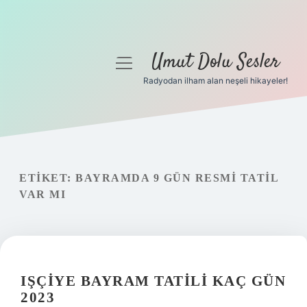
Umut Dolu Sesler
menüyü
aç
Radyodan ilham alan neşeli hikayeler!
Anasayfa
Gizlilik Politikası
Yasal Uyarı
ETIKET:
BAYRAMDA 9 GÜN RESMI TATIL
VAR MI
Hakkımızda
IŞÇIYE BAYRAM TATILI KAÇ GÜN
2023