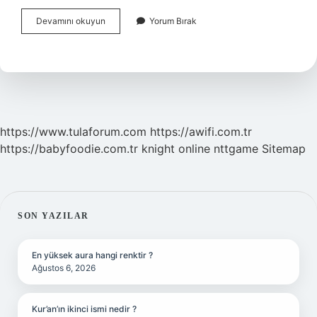
Bebeklerde
Devamını okuyun
Yorum Bırak
Tam
Tıkanma
Kaç
Kez
Vurulur
https://www.tulaforum.com
https://awifi.com.tr
https://babyfoodie.com.tr
knight online
nttgame
Sitemap
SIDEBAR
SON YAZILAR
En yüksek aura hangi renktir ?
Ağustos 6, 2026
Kur’an’ın ikinci ismi nedir ?