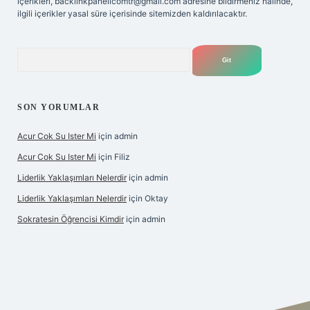
içerikleri,
backlinkpanelicomtr@gmail.com
adresine bildirmeniz halinde,
ilgili içerikler yasal süre içerisinde sitemizden kaldırılacaktır.
Arama
SON YORUMLAR
Acur Cok Su Ister Mi
için
admin
Acur Cok Su Ister Mi
için
Filiz
Liderlik Yaklaşımları Nelerdir
için
admin
Liderlik Yaklaşımları Nelerdir
için
Oktay
Sokratesin Öğrencisi Kimdir
için
admin
iş