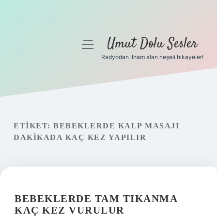
Umut Dolu Sesler
menüyü
aç
Radyodan ilham alan neşeli hikayeler!
Anasayfa
Gizlilik Politikası
Yasal Uyarı
ETIKET:
BEBEKLERDE KALP MASAJI
DAKIKADA KAÇ KEZ YAPILIR
Hakkımızda
BEBEKLERDE TAM TIKANMA
KAÇ KEZ VURULUR