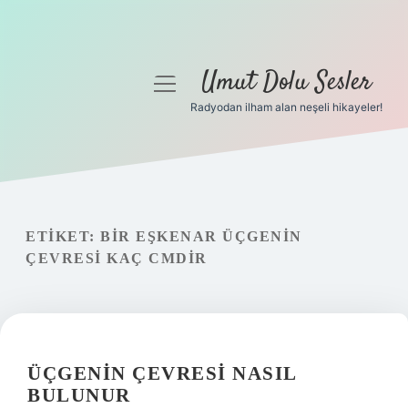
Umut Dolu Sesler
menüyü
aç
Radyodan ilham alan neşeli hikayeler!
Anasayfa
Gizlilik Politikası
Yasal Uyarı
ETIKET:
BIR EŞKENAR ÜÇGENIN
ÇEVRESI KAÇ CMDIR
Hakkımızda
ÜÇGENIN ÇEVRESI NASIL
BULUNUR