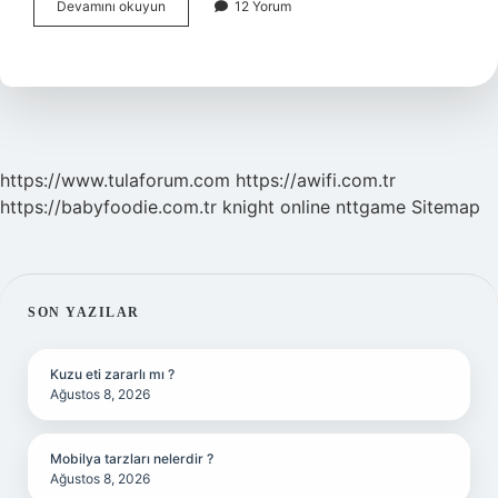
Üçgenin
Devamını okuyun
12 Yorum
Çevresi
Nasıl
Bulunur
https://www.tulaforum.com
https://awifi.com.tr
https://babyfoodie.com.tr
knight online
nttgame
Sitemap
SIDEBAR
SON YAZILAR
Kuzu eti zararlı mı ?
Ağustos 8, 2026
Mobilya tarzları nelerdir ?
Ağustos 8, 2026