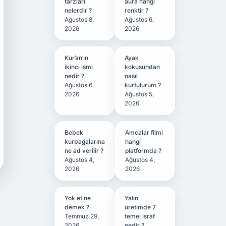
tarzları
aura hangi
nelerdir ?
renktir ?
Ağustos 8,
Ağustos 6,
2026
2026
Kur’an’ın
Ayak
ikinci ismi
kokusundan
nedir ?
nasıl
Ağustos 6,
kurtulurum ?
2026
Ağustos 5,
2026
Bebek
Amcalar filmi
kurbağalarına
hangi
ne ad verilir ?
platformda ?
Ağustos 4,
Ağustos 4,
2026
2026
Yok et ne
Yalın
demek ?
üretimde 7
Temmuz 29,
temel israf
2026
nedir ?