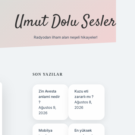
Umut Dolu Sesler
Radyodan ilham alan neşeli hikayeler!
ilbet giriş
SIDEBAR
SON YAZILAR
Zin Avesta
Kuzu eti
anlami nedir
zararlı mı ?
?
Ağustos 8,
Ağustos 9,
2026
2026
Mobilya
En yüksek