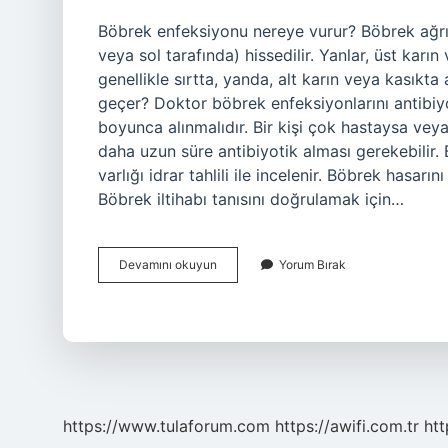
Böbrek enfeksiyonu nereye vurur? Böbrek ağrısı
veya sol tarafında) hissedilir. Yanlar, üst karın
genellikle sırtta, yanda, alt karın veya kasık
geçer? Doktor böbrek enfeksiyonlarını antibiyo
boyunca alınmalıdır. Bir kişi çok hastaysa veya
daha uzun süre antibiyotik alması gerekebilir. B
varlığı idrar tahlili ile incelenir. Böbrek hasarı
Böbrek iltihabı tanısını doğrulamak için…
Böbrek
Devamını okuyun
Yorum Bırak
Enfeksiyonu
Belirtileri
Nelerdir
https://www.tulaforum.com
https://awifi.com.tr
htt