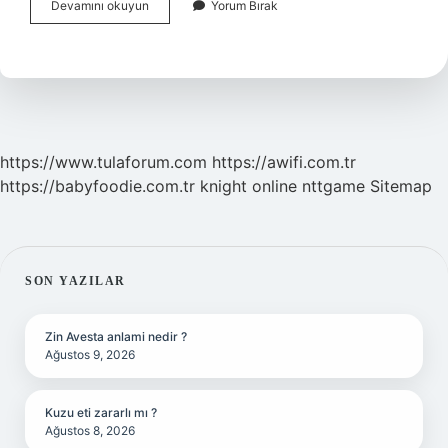
Brezilyanın
Devamını okuyun
Yorum Bırak
Ekonomik
Faaliyetleri
Nelerdir
https://www.tulaforum.com
https://awifi.com.tr
https://babyfoodie.com.tr
knight online
nttgame
Sitemap
SIDEBAR
SON YAZILAR
Zin Avesta anlami nedir ?
Ağustos 9, 2026
Kuzu eti zararlı mı ?
Ağustos 8, 2026