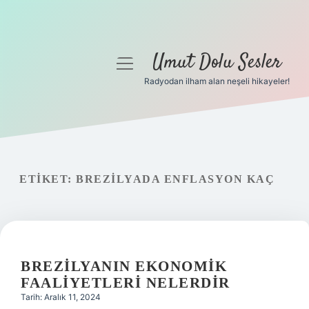
Umut Dolu Sesler
menüyü
aç
Radyodan ilham alan neşeli hikayeler!
Anasayfa
Gizlilik Politikası
Yasal Uyarı
ETIKET:
BREZILYADA ENFLASYON KAÇ
Hakkımızda
BREZILYANIN EKONOMIK
FAALIYETLERI NELERDIR
Tarih: Aralık 11, 2024