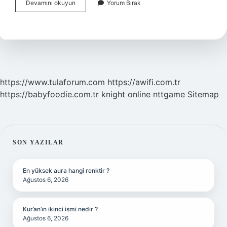
Bursa
Devamını okuyun
Yorum Bırak
Olayi
Ne
Zaman
https://www.tulaforum.com
https://awifi.com.tr
https://babyfoodie.com.tr
knight online
nttgame
Sitemap
SIDEBAR
SON YAZILAR
En yüksek aura hangi renktir ?
Ağustos 6, 2026
Kur’an’ın ikinci ismi nedir ?
Ağustos 6, 2026