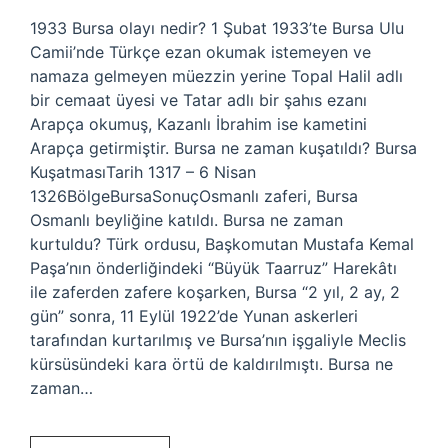
1933 Bursa olayı nedir? 1 Şubat 1933’te Bursa Ulu
Camii’nde Türkçe ezan okumak istemeyen ve
namaza gelmeyen müezzin yerine Topal Halil adlı
bir cemaat üyesi ve Tatar adlı bir şahıs ezanı
Arapça okumuş, Kazanlı İbrahim ise kametini
Arapça getirmiştir. Bursa ne zaman kuşatıldı? Bursa
KuşatmasıTarih 1317 – 6 Nisan
1326BölgeBursaSonuçOsmanlı zaferi, Bursa
Osmanlı beyliğine katıldı. Bursa ne zaman
kurtuldu? Türk ordusu, Başkomutan Mustafa Kemal
Paşa’nın önderliğindeki “Büyük Taarruz” Harekâtı
ile zaferden zafere koşarken, Bursa “2 yıl, 2 ay, 2
gün” sonra, 11 Eylül 1922’de Yunan askerleri
tarafından kurtarılmış ve Bursa’nın işgaliyle Meclis
kürsüsündeki kara örtü de kaldırılmıştı. Bursa ne
zaman…