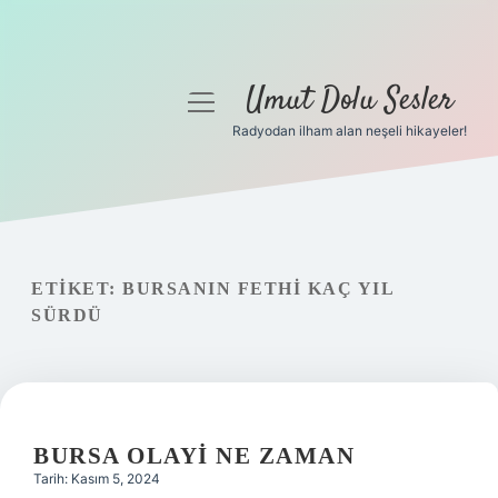
Umut Dolu Sesler
menüyü
aç
Radyodan ilham alan neşeli hikayeler!
Anasayfa
Gizlilik Politikası
Yasal Uyarı
ETIKET:
BURSANIN FETHI KAÇ YIL
SÜRDÜ
Hakkımızda
BURSA OLAYI NE ZAMAN
Tarih: Kasım 5, 2024