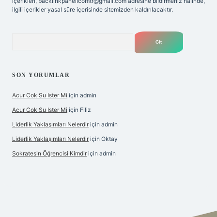
içerikleri,
backlinkpanelicomtr@gmail.com
adresine bildirmeniz halinde,
ilgili içerikler yasal süre içerisinde sitemizden kaldırılacaktır.
Arama
SON YORUMLAR
Acur Cok Su Ister Mi
için
admin
Acur Cok Su Ister Mi
için
Filiz
Liderlik Yaklaşımları Nelerdir
için
admin
Liderlik Yaklaşımları Nelerdir
için
Oktay
Sokratesin Öğrencisi Kimdir
için
admin
lbet giriş