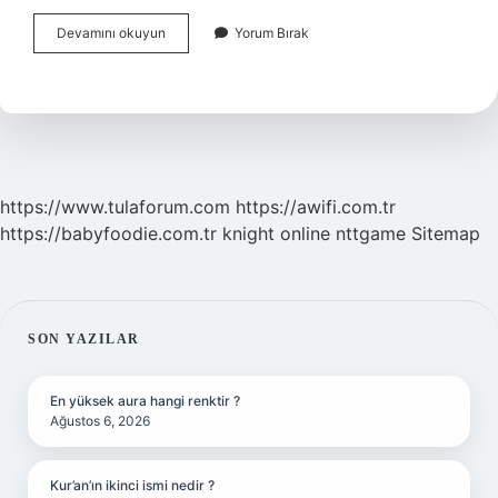
Büyük
Devamını okuyun
Yorum Bırak
Burun
Egzersizle
Küçülür
Mü
https://www.tulaforum.com
https://awifi.com.tr
https://babyfoodie.com.tr
knight online
nttgame
Sitemap
SIDEBAR
SON YAZILAR
En yüksek aura hangi renktir ?
Ağustos 6, 2026
Kur’an’ın ikinci ismi nedir ?