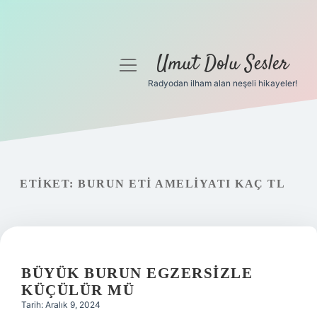
Umut Dolu Sesler
menüyü
aç
Radyodan ilham alan neşeli hikayeler!
Anasayfa
Gizlilik Politikası
Yasal Uyarı
ETIKET:
BURUN ETI AMELIYATI KAÇ TL
Hakkımızda
BÜYÜK BURUN EGZERSIZLE
KÜÇÜLÜR MÜ
Tarih: Aralık 9, 2024