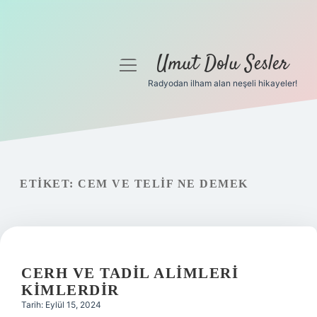
Umut Dolu Sesler
menüyü
aç
Radyodan ilham alan neşeli hikayeler!
Anasayfa
Gizlilik Politikası
Yasal Uyarı
ETIKET:
CEM VE TELIF NE DEMEK
Hakkımızda
CERH VE TADIL ALIMLERI
KIMLERDIR
Tarih: Eylül 15, 2024