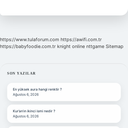
Tadil
Alimleri
Kimlerdir
https://www.tulaforum.com
https://awifi.com.tr
https://babyfoodie.com.tr
knight online
nttgame
Sitemap
SIDEBAR
SON YAZILAR
En yüksek aura hangi renktir ?
Ağustos 6, 2026
Kur’an’ın ikinci ismi nedir ?
Ağustos 6, 2026