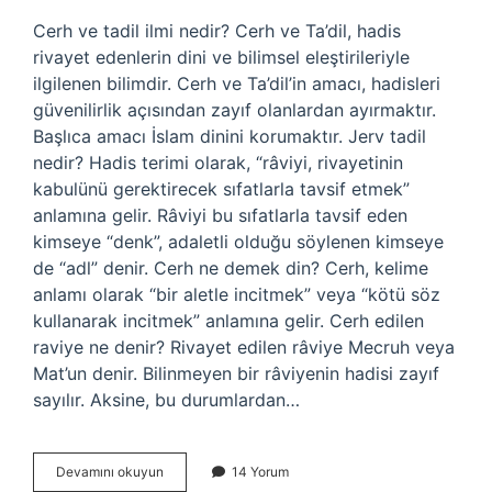
Cerh ve tadil ilmi nedir? Cerh ve Ta’dil, hadis
rivayet edenlerin dini ve bilimsel eleştirileriyle
ilgilenen bilimdir. Cerh ve Ta’dil’in amacı, hadisleri
güvenilirlik açısından zayıf olanlardan ayırmaktır.
Başlıca amacı İslam dinini korumaktır. Jerv tadil
nedir? Hadis terimi olarak, “râviyi, rivayetinin
kabulünü gerektirecek sıfatlarla tavsif etmek”
anlamına gelir. Râviyi bu sıfatlarla tavsif eden
kimseye “denk”, adaletli olduğu söylenen kimseye
de “adl” denir. Cerh ne demek din? Cerh, kelime
anlamı olarak “bir aletle incitmek” veya “kötü söz
kullanarak incitmek” anlamına gelir. Cerh edilen
raviye ne denir? Rivayet edilen râviye Mecruh veya
Mat’un denir. Bilinmeyen bir râviyenin hadisi zayıf
sayılır. Aksine, bu durumlardan…
Cerh
Devamını okuyun
14 Yorum
Ve