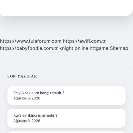
Tadil
Alimleri
Kimlerdir
https://www.tulaforum.com
https://awifi.com.tr
https://babyfoodie.com.tr
knight online
nttgame
Sitemap
SIDEBAR
SON YAZILAR
En yüksek aura hangi renktir ?
Ağustos 6, 2026
Kur’an’ın ikinci ismi nedir ?
Ağustos 6, 2026