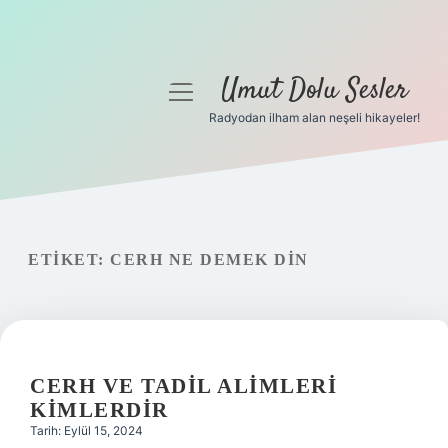
Umut Dolu Sesler
menüyü
aç
Radyodan ilham alan neşeli hikayeler!
Anasayfa
Gizlilik Politikası
Yasal Uyarı
ETIKET:
CERH NE DEMEK DIN
Hakkımızda
CERH VE TADIL ALIMLERI
KIMLERDIR
Tarih: Eylül 15, 2024