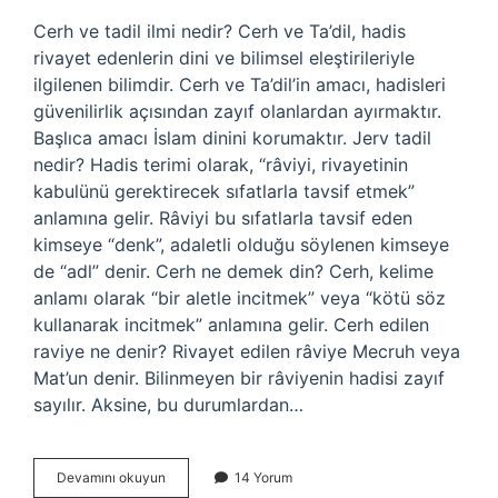
Cerh ve tadil ilmi nedir? Cerh ve Ta’dil, hadis
rivayet edenlerin dini ve bilimsel eleştirileriyle
ilgilenen bilimdir. Cerh ve Ta’dil’in amacı, hadisleri
güvenilirlik açısından zayıf olanlardan ayırmaktır.
Başlıca amacı İslam dinini korumaktır. Jerv tadil
nedir? Hadis terimi olarak, “râviyi, rivayetinin
kabulünü gerektirecek sıfatlarla tavsif etmek”
anlamına gelir. Râviyi bu sıfatlarla tavsif eden
kimseye “denk”, adaletli olduğu söylenen kimseye
de “adl” denir. Cerh ne demek din? Cerh, kelime
anlamı olarak “bir aletle incitmek” veya “kötü söz
kullanarak incitmek” anlamına gelir. Cerh edilen
raviye ne denir? Rivayet edilen râviye Mecruh veya
Mat’un denir. Bilinmeyen bir râviyenin hadisi zayıf
sayılır. Aksine, bu durumlardan…
Cerh
Devamını okuyun
14 Yorum
Ve