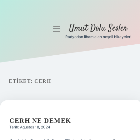
Umut Dolu Sesler
menüyü
aç
Radyodan ilham alan neşeli hikayeler!
Anasayfa
Gizlilik Politikası
Yasal Uyarı
ETIKET:
CERH
Hakkımızda
CERH NE DEMEK
Tarih: Ağustos 18, 2024