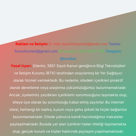
ş
Reklam ve İletişim:
E-mail:
backlinkpaneli@gmail.com
Teams:
forumhizmeti@gmail.com
Whatsapp: 0262 606 0 726
Telegram:
@karabul
Yasal Uyarı:
Sitemiz, 5651 Sayılı Kanun gereğince Bilgi Teknolojileri
ve İletişim Kurumu (BTK) tarafından onaylanmış bir Yer Sağlayıcı
olarak hizmet vermektedir. Bu nedenle, sitedeki içerikleri proaktif
olarak denetleme veya araştırma yükümlülüğümüz bulunmamaktadır.
Ancak, üyelerimiz yazdıkları içeriklerin sorumluluğunu taşımakta olup,
siteye üye olarak bu sorumluluğu kabul etmiş sayılırlar. Bu internet
sitesi, herhangi bir marka, kurum veya şahıs şirketi ile hiçbir bağlantısı
bulunmamaktadır. Sitede yalnızca kendi hazırladığımız makaleler
paylaşılmaktadır. Burada yer alan içerikler haber niteliği taşımamakta
olup, gerçek kurum ve kişiler hakkında paylaşım yapılmamaktadır.