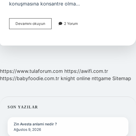
konuşmasına konsantre olma…
Çocuğun
Devamını okuyun
2 Yorum
Dil
Gelişimi
Için
Neler
Yapılmalı
https://www.tulaforum.com
https://awifi.com.tr
https://babyfoodie.com.tr
knight online
nttgame
Sitemap
SIDEBAR
SON YAZILAR
Zin Avesta anlami nedir ?
Ağustos 9, 2026