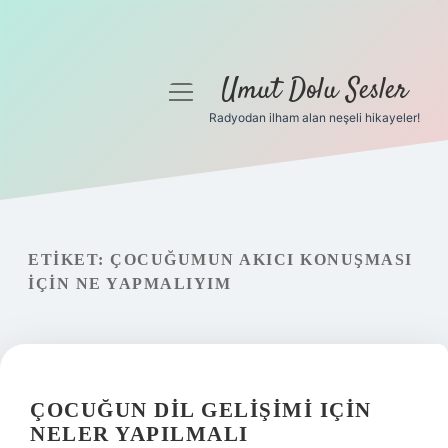
Umut Dolu Sesler
menüyü
aç
Radyodan ilham alan neşeli hikayeler!
Anasayfa
Gizlilik Politikası
Yasal Uyarı
ETIKET:
ÇOCUĞUMUN AKICI KONUŞMASI
IÇIN NE YAPMALIYIM
Hakkımızda
ÇOCUĞUN DIL GELIŞIMI IÇIN
NELER YAPILMALI