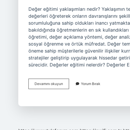
Değer eğitimi yaklaşımları nedir? Yaklaşımın t
değerleri öğreterek onların davranışlarını şeki
sorumluluğuna sahip oldukları inancı yatmaktad
bakıldığında öğretmenlerin en sık kullandıklar
öğretimi, değer açıklama yöntemi, değer anali
sosyal öğrenme ve örtük müfredat. Değer teme
öneme sahip müşterilerle güvenilir ilişkiler kur
stratejiler geliştirip uygulayarak hissedar get
sürecidir. Değerler eğitimi nelerdir? Değerler 
Değer
Devamını okuyun
Yorum Bırak
Eğitimi
Yaklaşımları
Nelerdir