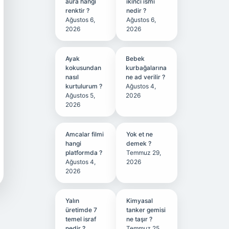
aura hangi
ikinci ismi
renktir ?
nedir ?
Ağustos 6,
Ağustos 6,
2026
2026
Ayak
Bebek
kokusundan
kurbağalarına
nasıl
ne ad verilir ?
kurtulurum ?
Ağustos 4,
Ağustos 5,
2026
2026
Amcalar filmi
Yok et ne
hangi
demek ?
platformda ?
Temmuz 29,
Ağustos 4,
2026
2026
Yalın
Kimyasal
üretimde 7
tanker gemisi
temel israf
ne taşır ?
nedir ?
Temmuz 25,