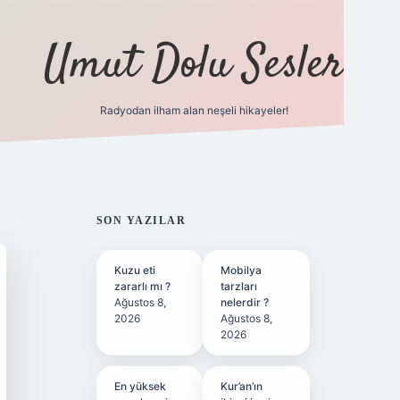
Umut Dolu Sesler
Radyodan ilham alan neşeli hikayeler!
ilbet giriş
SIDEBAR
SON YAZILAR
Kuzu eti
Mobilya
zararlı mı ?
tarzları
Ağustos 8,
nelerdir ?
2026
Ağustos 8,
2026
En yüksek
Kur’an’ın