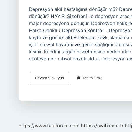
Depresyon akıl hastalığına dönüşür mü? Depresy
dönüşür? HAYIR. Şizofreni ile depresyon arasın
majör depresyona dönüşür. Depresyon hakkında
Halka Odaklı › Depresyon Kontrol… Depresyon bi
kaybı ve günlük aktivitelerden zevk alamama il
işini, sosyal hayatını ve genel sağlığını olums
kişinin kendini üzgün hissetmesine neden olan 
etkileyen bir ruhsal bozukluktur. Depresyon ci
Depresyon
Devamını okuyun
Yorum Bırak
Bir
Akıl
Hastalığı
Mıdır
https://www.tulaforum.com
https://awifi.com.tr
htt