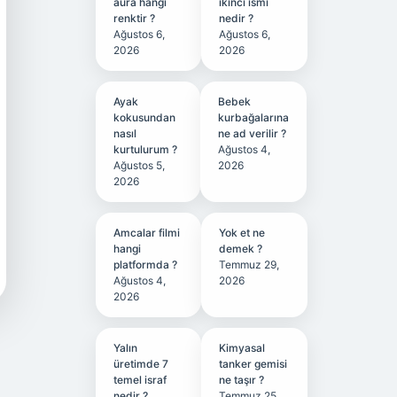
aura hangi
ikinci ismi
renktir ?
nedir ?
Ağustos 6,
Ağustos 6,
2026
2026
Ayak
Bebek
kokusundan
kurbağalarına
nasıl
ne ad verilir ?
kurtulurum ?
Ağustos 4,
Ağustos 5,
2026
2026
Amcalar filmi
Yok et ne
hangi
demek ?
platformda ?
Temmuz 29,
Ağustos 4,
2026
2026
Yalın
Kimyasal
üretimde 7
tanker gemisi
temel israf
ne taşır ?
nedir ?
Temmuz 25,