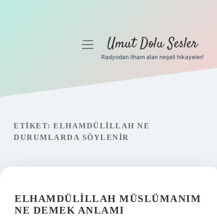
Umut Dolu Sesler
menüyü
aç
Radyodan ilham alan neşeli hikayeler!
Anasayfa
Gizlilik Politikası
Yasal Uyarı
ETIKET:
ELHAMDÜLILLAH NE
DURUMLARDA SÖYLENIR
Hakkımızda
ELHAMDÜLILLAH MÜSLÜMANIM
NE DEMEK ANLAMI