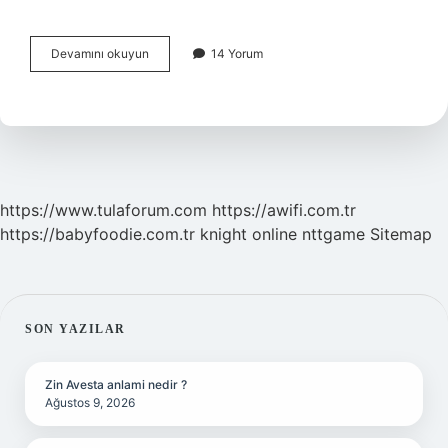
Elhamdülillah
Devamını okuyun
14 Yorum
Müslümanım
Ne
Demek
Anlamı
https://www.tulaforum.com
https://awifi.com.tr
https://babyfoodie.com.tr
knight online
nttgame
Sitemap
SIDEBAR
SON YAZILAR
Zin Avesta anlami nedir ?
Ağustos 9, 2026