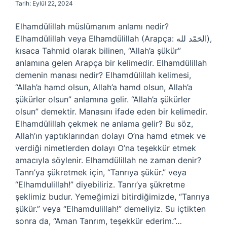
Tarih: Eylül 22, 2024
Elhamdülillah müslümanım anlamı nedir?
Elhamdülillah veya Elhamdülillah (Arapça: الحَمْد لله‎),
kısaca Tahmid olarak bilinen, “Allah’a şükür”
anlamına gelen Arapça bir kelimedir. Elhamdülillah
demenin manası nedir? Elhamdülillah kelimesi,
“Allah’a hamd olsun, Allah’a hamd olsun, Allah’a
şükürler olsun” anlamına gelir. “Allah’a şükürler
olsun” demektir. Manasını ifade eden bir kelimedir.
Elhamdülillah çekmek ne anlama gelir? Bu söz,
Allah’ın yaptıklarından dolayı O’na hamd etmek ve
verdiği nimetlerden dolayı O’na teşekkür etmek
amacıyla söylenir. Elhamdülillah ne zaman denir?
Tanrı’ya şükretmek için, “Tanrıya şükür.” veya
“Elhamdulillah!” diyebiliriz. Tanrı’ya şükretme
şeklimiz budur. Yemeğimizi bitirdiğimizde, “Tanrıya
şükür.” veya “Elhamdulillah!” demeliyiz. Su içtikten
sonra da, “Aman Tanrım, teşekkür ederim.”…