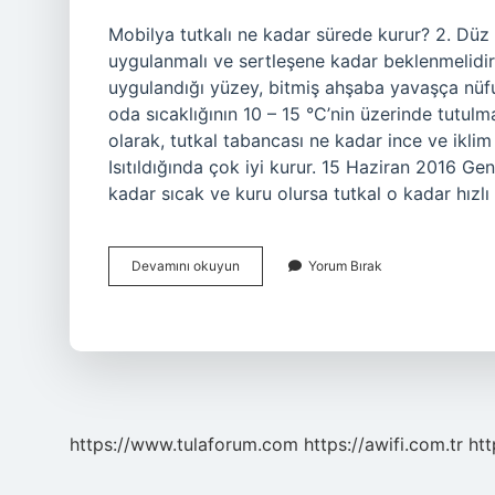
Mobilya tutkalı ne kadar sürede kurur? 2. Dü
uygulanmalı ve sertleşene kadar beklenmelidir 
uygulandığı yüzey, bitmiş ahşaba yavaşça nüfu
oda sıcaklığının 10 – 15 °C’nin üzerinde tutulm
olarak, tutkal tabancası ne kadar ince ve iklim
Isıtıldığında çok iyi kurur. 15 Haziran 2016 Ge
kadar sıcak ve kuru olursa tutkal o kadar hızlı 
Mobilya
Devamını okuyun
Yorum Bırak
Tutkalı
Kaç
Saatte
Kurur
https://www.tulaforum.com
https://awifi.com.tr
htt