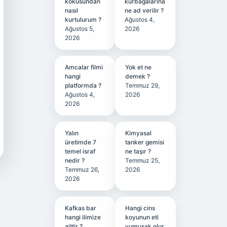
kokusundan
kurbağalarına
nasıl
ne ad verilir ?
kurtulurum ?
Ağustos 4,
Ağustos 5,
2026
2026
Amcalar filmi
Yok et ne
hangi
demek ?
platformda ?
Temmuz 29,
Ağustos 4,
2026
2026
Yalın
Kimyasal
üretimde 7
tanker gemisi
temel israf
ne taşır ?
nedir ?
Temmuz 25,
Temmuz 26,
2026
2026
Kafkas bar
Hangi cins
hangi ilimize
koyunun eti
aittir ?
yumuşak olur