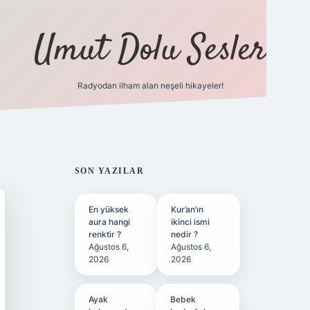
Umut Dolu Sesler
Radyodan ilham alan neşeli hikayeler!
ilbet giriş
SIDEBAR
SON YAZILAR
En yüksek
Kur’an’ın
aura hangi
ikinci ismi
renktir ?
nedir ?
Ağustos 6,
Ağustos 6,
2026
2026
Ayak
Bebek