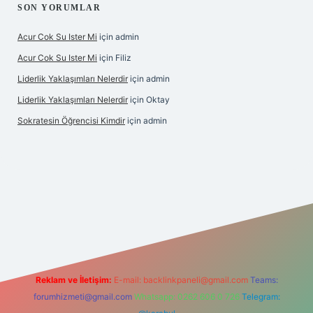
SON YORUMLAR
Acur Cok Su Ister Mi
için
admin
Acur Cok Su Ister Mi
için
Filiz
Liderlik Yaklaşımları Nelerdir
için
admin
Liderlik Yaklaşımları Nelerdir
için
Oktay
Sokratesin Öğrencisi Kimdir
için
admin
iriş
Reklam ve İletişim:
E-mail:
backlinkpaneli@gmail.com
Teams:
forumhizmeti@gmail.com
Whatsapp: 0262 606 0 726
Telegram: