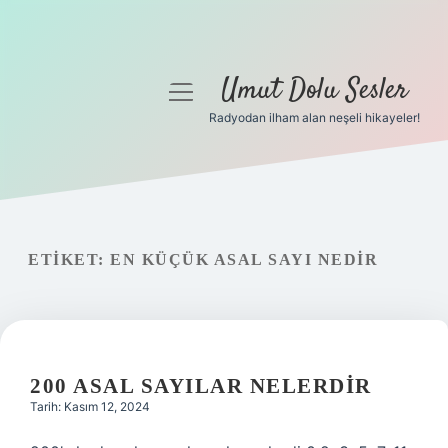
Umut Dolu Sesler
menüyü
aç
Radyodan ilham alan neşeli hikayeler!
Anasayfa
Gizlilik Politikası
Yasal Uyarı
ETIKET:
EN KÜÇÜK ASAL SAYI NEDIR
Hakkımızda
200 ASAL SAYILAR NELERDIR
Tarih: Kasım 12, 2024