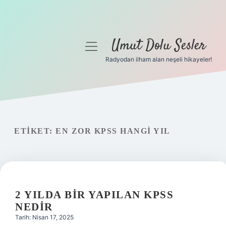
Umut Dolu Sesler
menüyü
aç
Radyodan ilham alan neşeli hikayeler!
Anasayfa
Gizlilik Politikası
Yasal Uyarı
ETIKET:
EN ZOR KPSS HANGI YIL
Hakkımızda
2 YILDA BIR YAPILAN KPSS
NEDIR
Tarih: Nisan 17, 2025