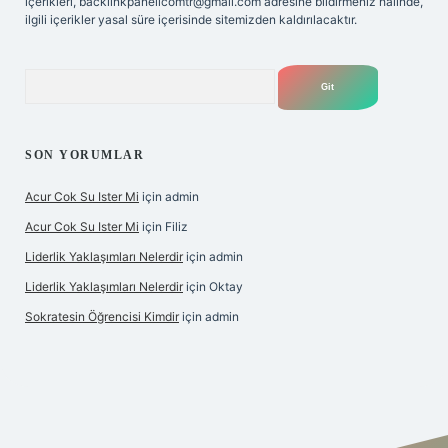
içerikleri,
backlinkpanelicomtr@gmail.com
adresine bildirmeniz halinde,
ilgili içerikler yasal süre içerisinde sitemizden kaldırılacaktır.
Arama
SON YORUMLAR
Acur Cok Su Ister Mi
için
admin
Acur Cok Su Ister Mi
için
Filiz
Liderlik Yaklaşımları Nelerdir
için
admin
Liderlik Yaklaşımları Nelerdir
için
Oktay
Sokratesin Öğrencisi Kimdir
için
admin
ş