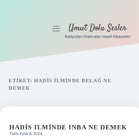
Umut Dolu Sesler
menüyü
aç
Radyodan ilham alan neşeli hikayeler!
Anasayfa
Gizlilik Politikası
Yasal Uyarı
ETIKET:
HADIS ILMINDE BELAĞ NE
DEMEK
Hakkımızda
HADIS ILMINDE INBA NE DEMEK
Tarih: Eylül 8, 2024