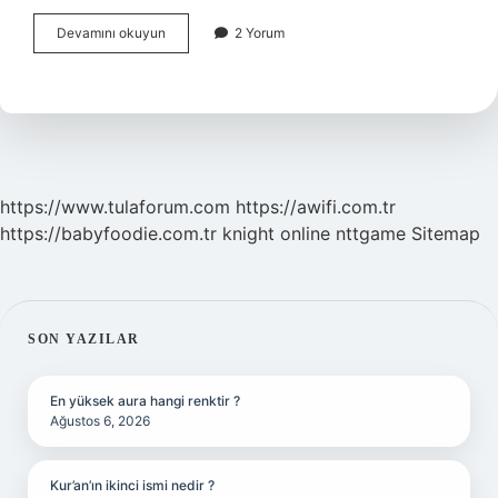
Hadis
Devamını okuyun
2 Yorum
Ilminde
Inba
Ne
Demek
https://www.tulaforum.com
https://awifi.com.tr
https://babyfoodie.com.tr
knight online
nttgame
Sitemap
SIDEBAR
SON YAZILAR
En yüksek aura hangi renktir ?
Ağustos 6, 2026
Kur’an’ın ikinci ismi nedir ?