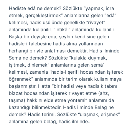
Hadiste edâ ne demek? Sözlükte “yapmak, icra
etmek, gerçekleştirmek” anlamlarına gelen “edâ”
kelimesi, hadis usûlünde genellikle “rivayet”
anlamında kullanılır. “İntikâl” anlamında kullanılır.
Başka bir deyişle eda, şeyhin kendisine gelen
hadisleri talebesine hadis alma yollarından
herhangi biriyle anlatması demektir. Hadis ilminde
Sema ne demek? Sözlükte “kulakla duymak,
işitmek, dinlemek” anlamlarına gelen semâ’
kelimesi, zamanla “hadis-i şerifi hocasından işiterek
öğrenmek” anlamında bir terim olarak kullanılmaya
başlanmıştır. Hatta “bir hadisi veya hadis kitabını
bizzat hocasından işiterek rivayet etme (ahz,
taşıma) hakkını elde etme yöntemi” anlamını da
kazandığı bilinmektedir. Hadis ilminde Belağ ne
demek? Hadis terimi. Sözlükte “ulaşmak, erişmek”
anlamına gelen belağ, hadis ilminde…