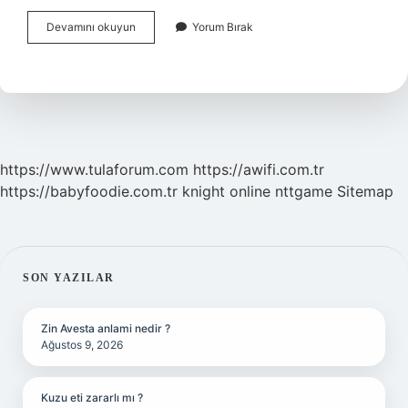
Hamam
Devamını okuyun
Yorum Bırak
Böcekleri
Kaç
Gün
Yaşar
https://www.tulaforum.com
https://awifi.com.tr
https://babyfoodie.com.tr
knight online
nttgame
Sitemap
SIDEBAR
SON YAZILAR
Zin Avesta anlami nedir ?
Ağustos 9, 2026
Kuzu eti zararlı mı ?