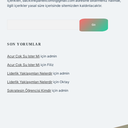
içerikleri,
backlinkpanelicomtr@gmail.com
adresine bildirmeniz halinde,
ilgili içerikler yasal süre içerisinde sitemizden kaldırılacaktır.
Arama
SON YORUMLAR
Acur Cok Su Ister Mi
için
admin
Acur Cok Su Ister Mi
için
Filiz
Liderlik Yaklaşımları Nelerdir
için
admin
Liderlik Yaklaşımları Nelerdir
için
Oktay
Sokratesin Öğrencisi Kimdir
için
admin
iş