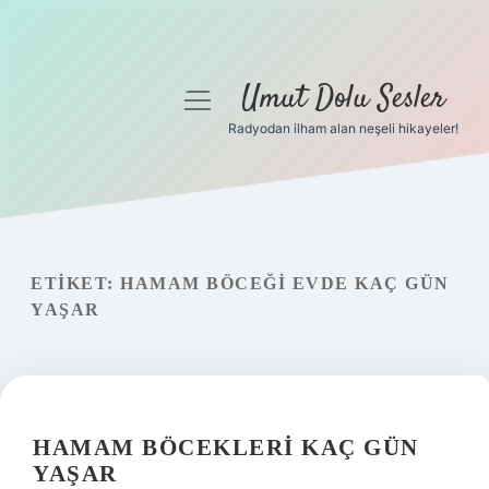
Umut Dolu Sesler
menüyü
aç
Radyodan ilham alan neşeli hikayeler!
Anasayfa
Gizlilik Politikası
Yasal Uyarı
ETIKET:
HAMAM BÖCEĞI EVDE KAÇ GÜN
YAŞAR
Hakkımızda
HAMAM BÖCEKLERI KAÇ GÜN
YAŞAR