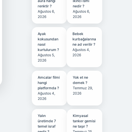
aura hangi
ikinci ismi
renktir ?
nedir ?
Ağustos 6,
Ağustos 6,
2026
2026
Ayak
Bebek
kokusundan
kurbağalarına
nasıl
ne ad verilir ?
kurtulurum ?
Ağustos 4,
Ağustos 5,
2026
2026
Amcalar filmi
Yok et ne
hangi
demek ?
platformda ?
Temmuz 29,
Ağustos 4,
2026
2026
Yalın
Kimyasal
üretimde 7
tanker gemisi
temel israf
ne taşır ?
nedir ?
Temmuz 25,