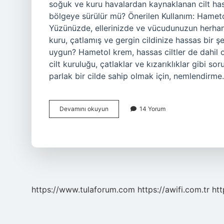
soğuk ve kuru havalardan kaynaklanan cilt has
bölgeye sürülür mü? Önerilen Kullanım: Hametol
Yüzünüzde, ellerinizde ve vücudunuzun herhangi
kuru, çatlamış ve gergin cildinize hassas bir ş
uygun? Hametol krem, hassas ciltler de dahil ol
cilt kuruluğu, çatlaklar ve kızarıklıklar gibi so
parlak bir cilde sahip olmak için, nemlendirm
Hametol
Devamını okuyun
14 Yorum
Nemlendirici
Mi
https://www.tulaforum.com
https://awifi.com.tr
htt