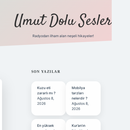
Umut Dolu Sesler
Radyodan ilham alan neşeli hikayeler!
ilbet giriş
SIDEBAR
SON YAZILAR
Kuzu eti
Mobilya
zararlı mı ?
tarzları
Ağustos 8,
nelerdir ?
2026
Ağustos 8,
2026
En yüksek
Kur’an’ın