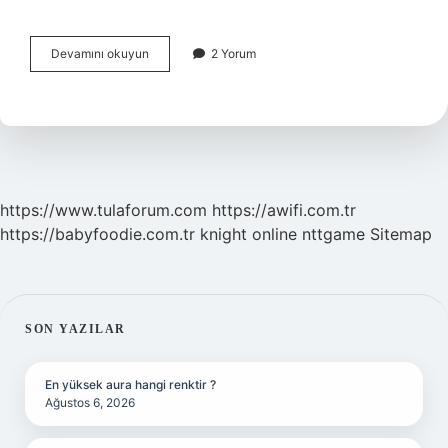
Yeni
Devamını okuyun
2 Yorum
Hamile
Olanlar
Spor
Yapabilir
Mi
https://www.tulaforum.com
https://awifi.com.tr
https://babyfoodie.com.tr
knight online
nttgame
Sitemap
SIDEBAR
SON YAZILAR
En yüksek aura hangi renktir ?
Ağustos 6, 2026