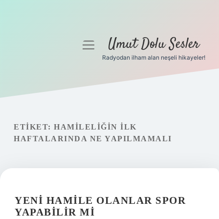
Umut Dolu Sesler
menüyü
aç
Radyodan ilham alan neşeli hikayeler!
Anasayfa
Gizlilik Politikası
Yasal Uyarı
ETIKET:
HAMILELIĞIN ILK
HAFTALARINDA NE YAPILMAMALI
Hakkımızda
YENI HAMILE OLANLAR SPOR
YAPABILIR MI