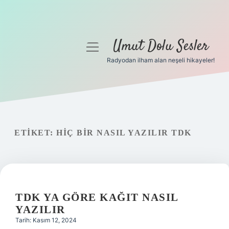
Umut Dolu Sesler
menüyü
aç
Radyodan ilham alan neşeli hikayeler!
Anasayfa
Gizlilik Politikası
Yasal Uyarı
ETIKET:
HIÇ BIR NASIL YAZILIR TDK
Hakkımızda
TDK YA GÖRE KAĞIT NASIL
YAZILIR
Tarih: Kasım 12, 2024