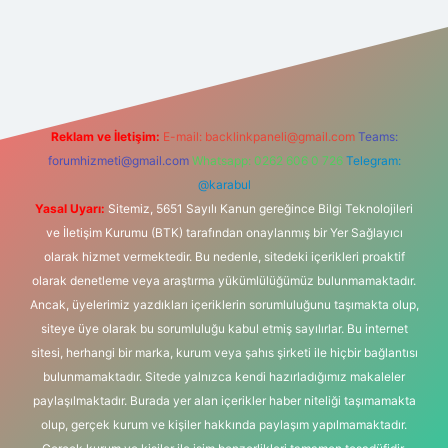
riş
Reklam ve İletişim:
E-mail:
backlinkpaneli@gmail.com
Teams:
forumhizmeti@gmail.com
Whatsapp: 0262 606 0 726
Telegram:
@karabul
Yasal Uyarı:
Sitemiz, 5651 Sayılı Kanun gereğince Bilgi Teknolojileri
ve İletişim Kurumu (BTK) tarafından onaylanmış bir Yer Sağlayıcı
olarak hizmet vermektedir. Bu nedenle, sitedeki içerikleri proaktif
olarak denetleme veya araştırma yükümlülüğümüz bulunmamaktadır.
Ancak, üyelerimiz yazdıkları içeriklerin sorumluluğunu taşımakta olup,
siteye üye olarak bu sorumluluğu kabul etmiş sayılırlar. Bu internet
sitesi, herhangi bir marka, kurum veya şahıs şirketi ile hiçbir bağlantısı
bulunmamaktadır. Sitede yalnızca kendi hazırladığımız makaleler
paylaşılmaktadır. Burada yer alan içerikler haber niteliği taşımamakta
olup, gerçek kurum ve kişiler hakkında paylaşım yapılmamaktadır.