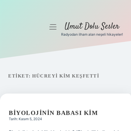
Umut Dolu Sesler
menüyü
aç
Radyodan ilham alan neşeli hikayeler!
Anasayfa
Gizlilik Politikası
Yasal Uyarı
ETIKET:
HÜCREYI KIM KEŞFETTI
Hakkımızda
BIYOLOJININ BABASI KIM
Tarih: Kasım 5, 2024