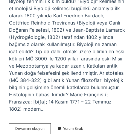
Biyoloji terimini ilk kim buldu? “Biyoloji” kelimesinin
etimolojisi Biyoloji kelimesi bugünkü anlamıyla ilk
olarak 1800 yılında Karl Friedrich Burdach,
Gottfried Reinhold Treviranus (Biyoloji veya Canlı
Doğanın Felsefesi, 1802) ve Jean-Baptiste Lamarck
(Hydrogéologie, 1802) tarafından 1802 yılında
bağımsız olarak kullanılmıştır. Biyoloji ne zaman
icat edildi? Tıp da dahil olmak üzere bilimin en eski
kökleri MÖ 3000 ile 1200 yılları arasında eski Mısır
ve Mezopotamya’ya kadar uzanır. Katkıları antik
Yunan doğa felsefesini şekillendirmiştir. Aristoteles
(MÖ 384-322) gibi antik Yunan filozofları biyolojik
bilginin gelişimine önemli katkılarda bulunmuştur.
Histolojinin babası kimdir? Marie François /;
Fransızca: [biʃa]; 14 Kasım 1771 – 22 Temmuz
1802) modern…
Biyolojinin
Devamını okuyun
Yorum Bırak
Babası