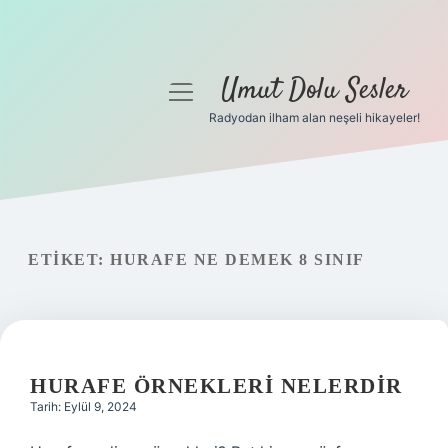
Umut Dolu Sesler
menüyü
aç
Radyodan ilham alan neşeli hikayeler!
Anasayfa
Gizlilik Politikası
Yasal Uyarı
ETIKET:
HURAFE NE DEMEK 8 SINIF
Hakkımızda
HURAFE ÖRNEKLERI NELERDIR
Tarih: Eylül 9, 2024