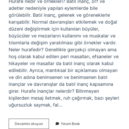
Hurafe nedir ve örnekleri? Batıl inanç, örf ve
adetler nedeniyle yapılan eylemlerde bile
görülebilir. Batıl inanç, gelenek ve göreneklerle
karışabilir. Normal davranışları etkilemek ve doğal
düzeni değiştirmek için kullanılan büyüler,
büyücüler ve mezarların kullanımı ve muskalar ve
tılsımlarla değişim yaratılması gibi örnekler vardır.
Neler hurafedir? Genellikle gerçekçi olmayan ama
hoş olarak kabul edilen peri masalları, efsaneler ve
hikayeler ve masallar da batıl inanç olarak kabul
edilebilir. Ayrıca, mantıksal bir açıklaması olmayan
ve din adına benimsenen ve benimsenen batıl
inançlar ve davranışlar da batıl inanç kapsamına
girer. Hurafe inançlar nelerdir? Bilinmeyen
kişilerden mesaj iletmek, ruh çağırmak, bazı şeyleri
uğursuzluk saymak, fal…
Hurafe
Devamını okuyun
Yorum Bırak
Örnekleri