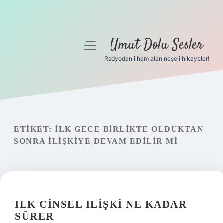
Umut Dolu Sesler
menüyü
aç
Radyodan ilham alan neşeli hikayeler!
Anasayfa
Gizlilik Politikası
Yasal Uyarı
ETIKET:
İLK GECE BIRLIKTE OLDUKTAN
SONRA ILIŞKIYE DEVAM EDILIR MI
Hakkımızda
ILK CINSEL ILIŞKI NE KADAR
SÜRER