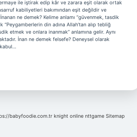
sermaye ile iştirak edip kâr ve zarara eşit olarak ortak
asarruf kabiliyetleri bakımından eşit değildir ve
ler. İnanan ne demek? Kelime anlamı “güvenmek, tasdik
k “Peygamberlerin din adına Allah’tan alıp tebliğ
asdik etmek ve onlara inanmak” anlamına gelir. Aynı
maktadır. İnan ne demek felsefe? Deneysel olarak
 kabul…
ps://babyfoodie.com.tr
knight online
nttgame
Sitemap