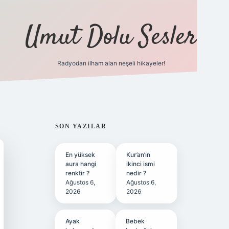
Umut Dolu Sesler
Radyodan ilham alan neşeli hikayeler!
ilbet giriş
SIDEBAR
SON YAZILAR
En yüksek
Kur’an’ın
aura hangi
ikinci ismi
renktir ?
nedir ?
Ağustos 6,
Ağustos 6,
2026
2026
Ayak
Bebek