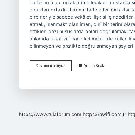
bir terim olup, ortakların diledikleri miktarda 
oldukları ortaklık türünü ifade eder. Ortaklar t
birbirleriyle sadece vekâlet ilişkisi içindedir
etmek, inanmak” olan iman, dinî bir terim olara
ettikleri bazı hususlarda onları doğrulamak, t
anlamda itikat ve inanç kelimeleri de kullanıl
bilinmeyen ve pratikte doğrulanmayan şeyleri
Inan
Devamını okuyun
Yorum Bırak
Etmek
Ne
Demek
https://www.tulaforum.com
https://awifi.com.tr
htt