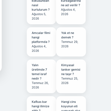
kokusundan
kurbağalarına
nasıl
ne ad verilir ?
kurtulurum ?
Ağustos 4,
Ağustos 5,
2026
2026
Amcalar filmi
Yok et ne
hangi
demek ?
platformda ?
Temmuz 29,
Ağustos 4,
2026
2026
Yalın
Kimyasal
üretimde 7
tanker gemisi
temel israf
ne taşır ?
nedir ?
Temmuz 25,
Temmuz 26,
2026
2026
Kafkas bar
Hangi cins
hangi ilimize
koyunun eti
aittir ?
yumuşak olur