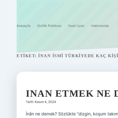
Anasayfa
Gizlilik Politikası
Yasal Uyarı
Hakkımızda
ETIKET:
İNAN ISMI TÜRKIYEDE KAÇ KIŞ
INAN ETMEK NE
Tarih: Kasım 4, 2024
İnân ne demek? Sözlükte “dizgin, koşum takımı