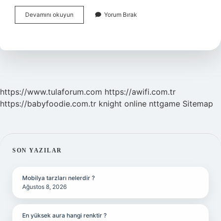
Göbek
Devamını okuyun
Yorum Bırak
Ve
Baseni
Olanlar
Nasıl
Elbise
Giymeli
https://www.tulaforum.com
https://awifi.com.tr
https://babyfoodie.com.tr
knight online
nttgame
Sitemap
SIDEBAR
SON YAZILAR
Mobilya tarzları nelerdir ?
Ağustos 8, 2026
En yüksek aura hangi renktir ?