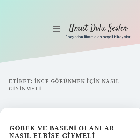
Umut Dolu Sesler
menüyü
aç
Radyodan ilham alan neşeli hikayeler!
Anasayfa
Gizlilik Politikası
Yasal Uyarı
ETIKET:
İNCE GÖRÜNMEK IÇIN NASIL
GIYINMELI
Hakkımızda
GÖBEK VE BASENI OLANLAR
NASIL ELBISE GIYMELI