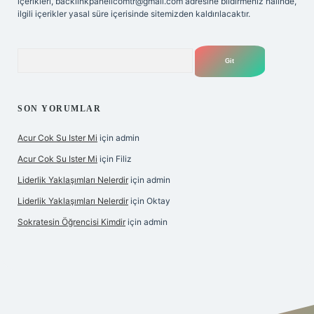
içerikleri,
backlinkpanelicomtr@gmail.com
adresine bildirmeniz halinde,
ilgili içerikler yasal süre içerisinde sitemizden kaldırılacaktır.
Arama
SON YORUMLAR
Acur Cok Su Ister Mi
için
admin
Acur Cok Su Ister Mi
için
Filiz
Liderlik Yaklaşımları Nelerdir
için
admin
Liderlik Yaklaşımları Nelerdir
için
Oktay
Sokratesin Öğrencisi Kimdir
için
admin
ş