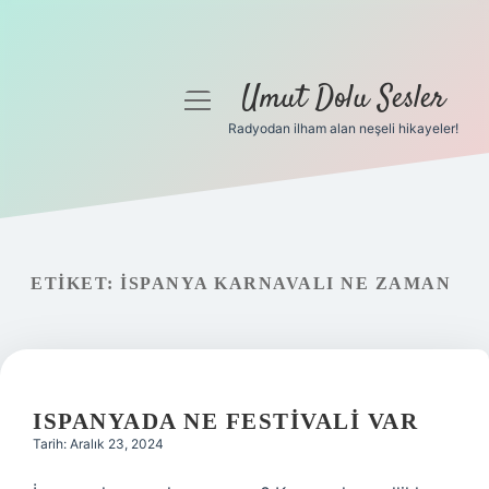
Umut Dolu Sesler
menüyü
aç
Radyodan ilham alan neşeli hikayeler!
Anasayfa
Gizlilik Politikası
Yasal Uyarı
ETIKET:
İSPANYA KARNAVALI NE ZAMAN
Hakkımızda
ISPANYADA NE FESTIVALI VAR
Tarih: Aralık 23, 2024