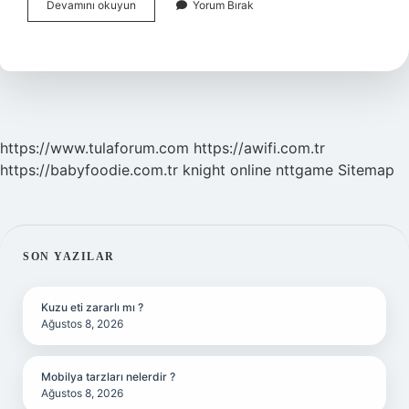
Ispanyada
Devamını okuyun
Yorum Bırak
Ne
Festivali
Var
https://www.tulaforum.com
https://awifi.com.tr
https://babyfoodie.com.tr
knight online
nttgame
Sitemap
SIDEBAR
SON YAZILAR
Kuzu eti zararlı mı ?
Ağustos 8, 2026
Mobilya tarzları nelerdir ?
Ağustos 8, 2026