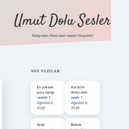
Umut Dolu Sesler
Radyodan ilham alan neşeli hikayeler!
ilbet giriş
SIDEBAR
SON YAZILAR
En yüksek
Kur’an’ın
aura hangi
ikinci ismi
renktir ?
nedir ?
Ağustos 6,
Ağustos 6,
2026
2026
Ayak
Bebek