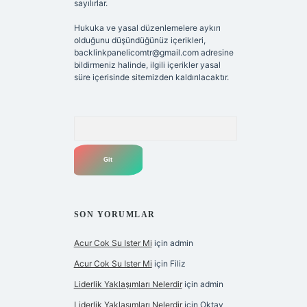
sayılırlar.
Hukuka ve yasal düzenlemelere aykırı
olduğunu düşündüğünüz içerikleri,
backlinkpanelicomtr@gmail.com
adresine
bildirmeniz halinde, ilgili içerikler yasal
süre içerisinde sitemizden kaldırılacaktır.
Arama
SON YORUMLAR
Acur Cok Su Ister Mi
için
admin
Acur Cok Su Ister Mi
için
Filiz
Liderlik Yaklaşımları Nelerdir
için
admin
Liderlik Yaklaşımları Nelerdir
için
Oktay